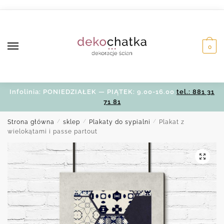
Skip
Skip
to
to
navigation
content
0
Infolinia: PONIEDZIAŁEK — PIĄTEK: 9.00-16.00
tel.: 881 31
71 81
Strona główna
/
sklep
/
Plakaty do sypialni
/
Plakat z
wielokątami i passe partout