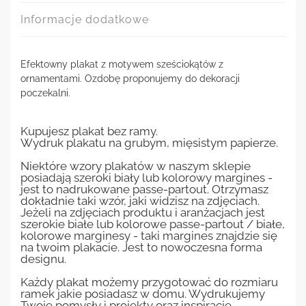
Informacje dodatkowe
Efektowny plakat z motywem sześciokątów z
ornamentami. Ozdobę proponujemy do dekoracji
poczekalni.
Kupujesz plakat bez ramy.
Wydruk plakatu na grubym, mięsistym papierze.
Niektóre wzory plakatów w naszym sklepie
posiadają szeroki biały lub kolorowy margines -
jest to nadrukowane passe-partout. Otrzymasz
dokładnie taki wzór, jaki widzisz na zdjęciach.
Jeżeli na zdjęciach produktu i aranżacjach jest
szerokie białe lub kolorowe passe-partout / białe,
kolorowe marginesy - taki margines znajdzie się
na twoim plakacie. Jest to nowoczesna forma
designu.
Każdy plakat możemy przygotować do rozmiaru
ramek jakie posiadasz w domu. Wydrukujemy
Twoje pomysły i projekty oraz inspiracje.