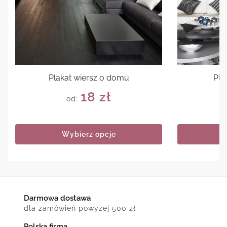
Plakat wiersz o domu
Pla
18
zł
od:
Wybierz opcje
Darmowa dostawa
dla zamówień powyżej 500 zł
Polska firma