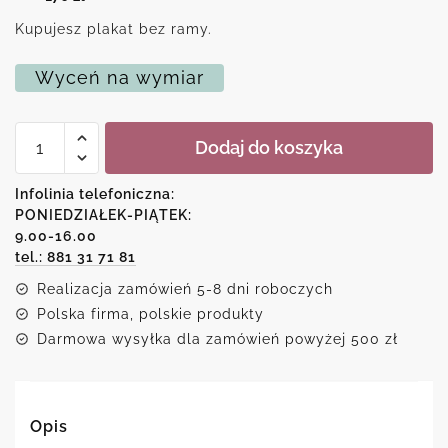
Kupujesz plakat bez ramy.
Wyceń na wymiar
ilość
Dodaj do koszyka
Plakat
z
wielokątami
Infolinia telefoniczna:
i
PONIEDZIAŁEK-PIĄTEK:
passe
9.00-16.00
partout
tel.: 881 31 71 81
Realizacja zamówień 5-8 dni roboczych
Polska firma, polskie produkty
Darmowa wysyłka dla zamówień powyżej 500 zł
Opis