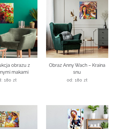
kcja obrazu z
Obraz Anny Wach – Kraina
nymi makami
snu
d:
180
zł
od:
180
zł