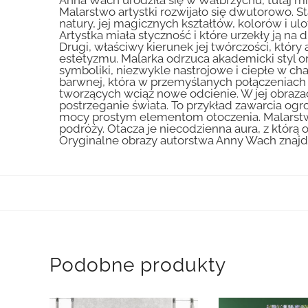
Malarstwo artystki rozwijało się dwutorowo. St
natury, jej magicznych kształtów, kolorów i ulo
Artystka miała styczność i które urzekły ją n
Drugi, właściwy kierunek jej twórczości, któ
estetyzmu. Malarka odrzuca akademicki styl ora
symboliki, niezwykle nastrojowe i ciepłe w c
barwnej, która w przemyślanych połączeniach 
tworzących wciąż nowe odcienie. W jej obraza
postrzeganie świata. To przykład zawarcia og
mocy prostym elementom otoczenia. Malarstwo
podróży. Otacza je niecodzienna aura, z którą
Oryginalne obrazy autorstwa Anny Wach znajduj
Podobne produkty