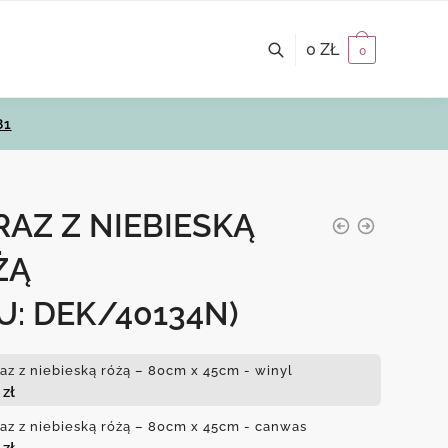
0
ZŁ
0
81
AZ Z NIEBIESKĄ
ŻĄ
U: DEK/40134N)
az z niebieską różą – 80cm x 45cm - winyl
0
zł
az z niebieską różą – 80cm x 45cm - canwas
0
zł