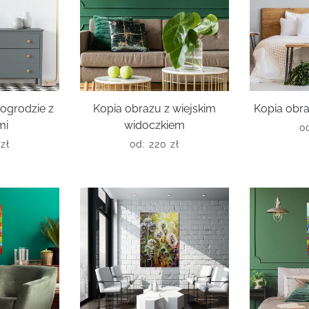
 ogrodzie z
Kopia obrazu z wiejskim
Kopia obr
mi
widoczkiem
o
0
zł
od:
220
zł