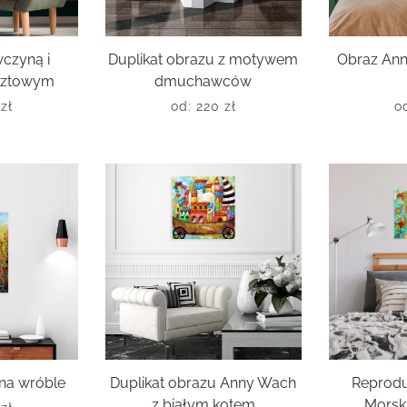
wczyną i
Duplikat obrazu z motywem
Obraz Ann
cztowym
dmuchawców
0
zł
od:
220
zł
o
 na wróble
Duplikat obrazu Anny Wach
Reprodu
z białym kotem
Morsk