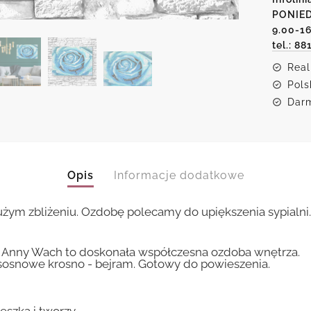
różą
PONIED
9.00-1
tel.: 88
Real
Pols
Darm
Opis
Informacje dodatkowe
żym zbliżeniu. Ozdobę polecamy do upiększenia sypialni
 Anny Wach to doskonała współczesna ozdoba wnętrza.
sosnowe krosno - bejram. Gotowy do powieszenia.
eszka i tworzy.