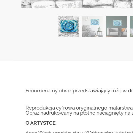
Fenomenalny obraz przedstawiający różę w du
Reprodukcja cyfrowa oryginalnego malarstwa
Obraz nadrukowany na płótno naciągnięty na 
O ARTYSTCE
Anna Wach urodziła się w Wałbrzychu, tutaj mi