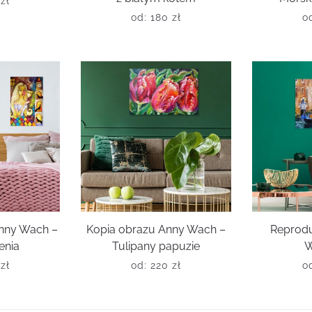
0
zł
od:
180
zł
o
Anny Wach –
Kopia obrazu Anny Wach –
Reprodu
enia
Tulipany papuzie
W
0
zł
od:
220
zł
o