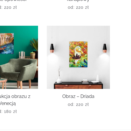
d:
220
zł
od:
220
zł
kcja obrazu z
Obraz – Driada
enecją
od:
220
zł
d:
180
zł