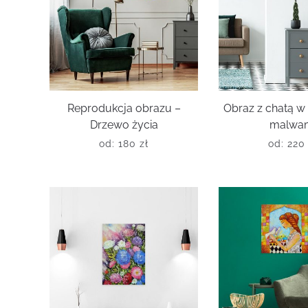
Reprodukcja obrazu –
Obraz z chatą w
Drzewo życia
malwa
od:
180
zł
od:
22