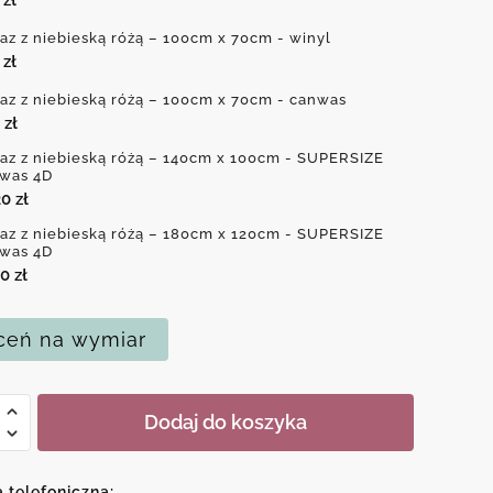
az z niebieską różą – 100cm x 70cm - winyl
0
zł
az z niebieską różą – 100cm x 70cm - canwas
0
zł
az z niebieską różą – 140cm x 100cm - SUPERSIZE
was 4D
20
zł
az z niebieską różą – 180cm x 120cm - SUPERSIZE
was 4D
70
zł
eń na wymiar
Dodaj do koszyka
ską
a telefoniczna: