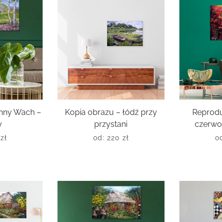
Anny Wach –
Kopia obrazu – łódź przy
Reprodu
y
przystani
czerwo
0
zł
od:
220
zł
o