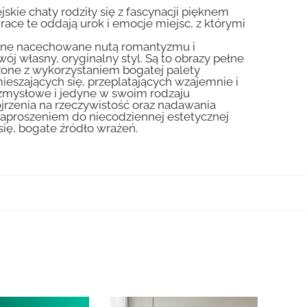
skie chaty rodziły się z fascynacji pięknem
Prace te oddają urok i emocje miejsc, z którymi
liczne nacechowane nutą romantyzmu i
ój własny, oryginalny styl. Są to obrazy pełne
zone z wykorzystaniem bogatej palety
ieszających się, przeplatających wzajemnie i
 zmysłowe i jedyne w swoim rodzaju
jrzenia na rzeczywistość oraz nadawania
zaproszeniem do niecodziennej estetycznej
się, bogate źródło wrażeń.