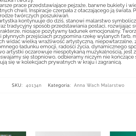
arsze prace przedstawiające pejzaże, barwne bukiety i wiej
tnych chwil. Inspiracje czerpała z otaczającego ją świata. 
a drodze twórczych poszukiwań.
ry artystka kontynuuje do dziś, stanowi malarstwo symbo
z tradycyjny sposób przedstawiania postaci, rozwijając sw
harakterze, niosące pozytywny ładunek emocjonalny. Twor
i płynnych przejściach przypomina rzekę wylanych farb, m
ch widać wielką wrażliwość artystyczną, niepowtarzalne,
romnego ładunku emocji, radości życia, dynamicznego spo
 artystki oczarowuje niespotykaną muzykalnością, jest 
 oswajamy się stopniowo, odbieramy niczym nie kończące 
ą się w kolekcjach prywatnych w kraju i zagranicą.
SKU:
40134n
Kategoria:
Anna Wach Malarstwo