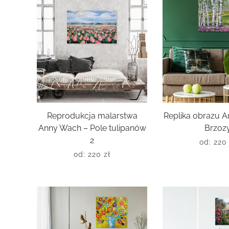
Reprodukcja malarstwa
Replika obrazu 
Anny Wach – Pole tulipanów
Brzoz
2
od:
22
od:
220
zł