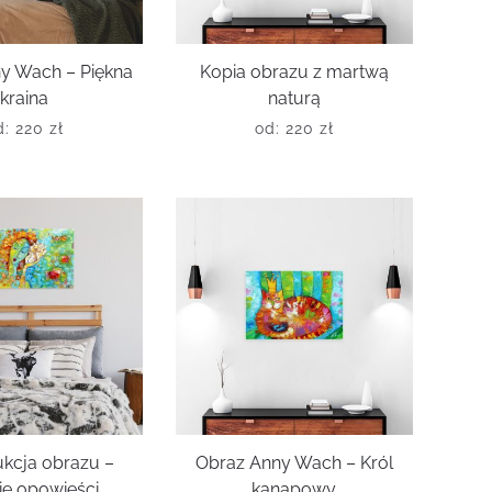
y Wach – Piękna
Kopia obrazu z martwą
kraina
naturą
d:
220
zł
od:
220
zł
kcja obrazu –
Obraz Anny Wach – Król
ie opowieści
kanapowy