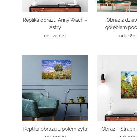
Replika obrazu Anny Wach –
Obraz z dzie
Astry
gołębiem po
od:
220
zł
od:
18
Replika obrazu z polem żyta
Obraz – Strach