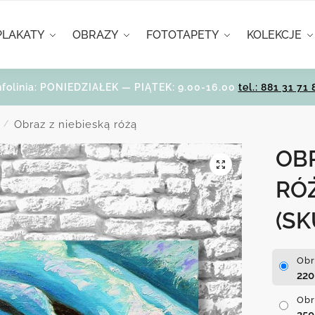
PLAKATY
OBRAZY
FOTOTAPETY
KOLEKCJE
nfolinia: PONIEDZIAŁEK — PIĄTEK: 9.00-16.00
tel.: 881 31 71 
Obraz z niebieską różą
/
OBR
RÓ
(SK
Obr
22
Obr
25