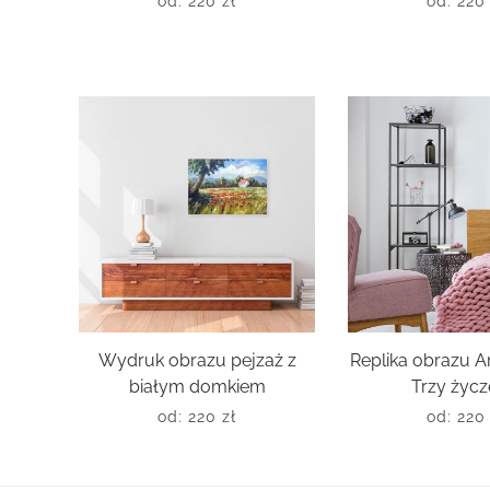
od:
220
zł
od:
22
Wydruk obrazu pejzaż z
Replika obrazu 
białym domkiem
Trzy życz
od:
220
zł
od:
22