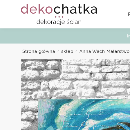
Skip
Skip
to
to
navigation
content
I
Strona główna
sklep
Anna Wach Malarstwo
/
/