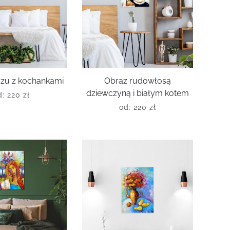
azu z kochankami
Obraz rudowłosą
dziewczyną i białym kotem
d:
220
zł
od:
220
zł