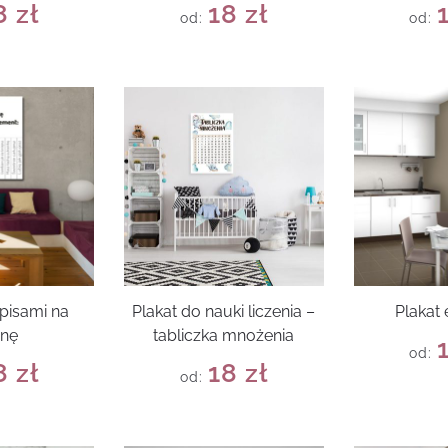
8
zł
18
zł
od:
od:
apisami na
Plakat do nauki liczenia –
Plakat
anę
tabliczka mnożenia
od:
8
zł
18
zł
od: