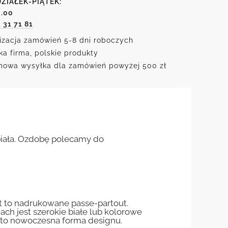
ZIAŁEK-PIĄTEK:
6.00
1 31 71 81
izacja zamówień 5-8 dni roboczych
ka firma, polskie produkty
owa wysyłka dla zamówień powyżej 500 zł
biała. Ozdobę polecamy do
st to nadrukowane passe-partout.
jach jest szerokie białe lub kolorowe
st to nowoczesna forma designu.