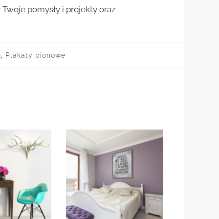
woje pomysły i projekty oraz
u
,
Plakaty pionowe