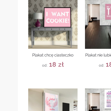
Plakat chcę ciasteczko
Plakat nie lub
18
zł
1
od:
od: