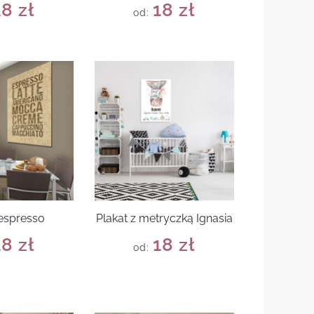
18
zł
18
zł
od:
 espresso
Plakat z metryczką Ignasia
18
zł
18
zł
od: