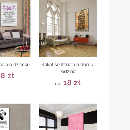
ncja o dziecku
Plakat sentencja o domu i
rodzinie
18
zł
18
zł
od: