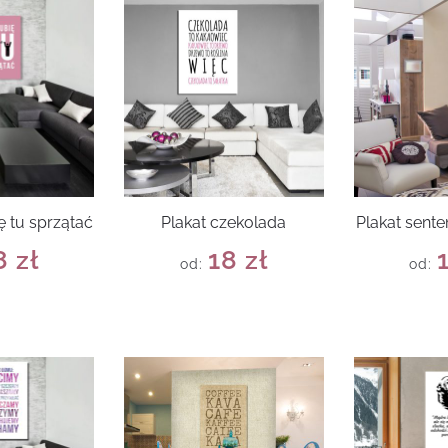
ię tu sprzątać
Plakat czekolada
Plakat sente
8
zł
18
zł
od:
od: