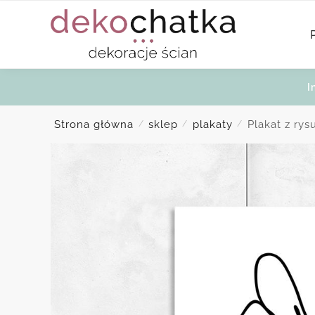
Skip
Skip
to
to
navigation
content
I
Strona główna
sklep
plakaty
Plakat z ry
/
/
/