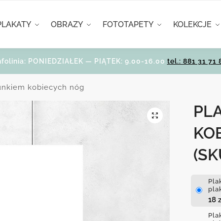
PLAKATY
OBRAZY
FOTOTAPETY
KOLEKCJE
nfolinia: PONIEDZIAŁEK — PIĄTEK: 9.00-16.00
tel.: 881 31 71 
sunkiem kobiecych nóg
PL
KO
(SK
Pla
pla
18
z
Pla