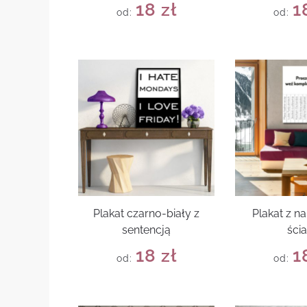
18
zł
1
od:
od:
Plakat czarno-biały z
Plakat z n
sentencją
ści
18
zł
1
od:
od: