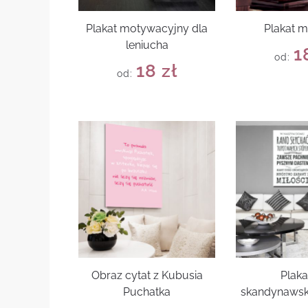
Plakat motywacyjny dla
Plakat m
leniucha
1
od:
18
zł
od:
Obraz cytat z Kubusia
Plaka
Puchatka
skandynawsk