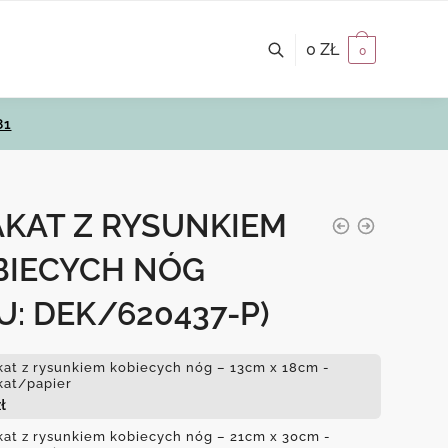
0
ZŁ
0
81
AKAT Z RYSUNKIEM
BIECYCH NÓG
U: DEK/620437-P)
kat z rysunkiem kobiecych nóg – 13cm x 18cm -
kat/papier
ł
kat z rysunkiem kobiecych nóg – 21cm x 30cm -