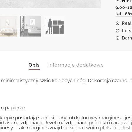
PONIED
nóg
9.00-1
tel.: 88
Real
Pols
Darm
Opis
Informacje dodatkowe
 minimalistyczny szkic kobiecych nóg. Dekoracja czarno-
m papierze.
lepie posiadają szeroki biały lub kolorowy margines - je
idzisz na zdjęciach. Jeżeli na zdjęciach produktu i aranżac
inesy - taki margines znajdzie się na twoim plakacie. Je