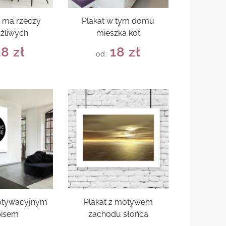
e ma rzeczy
Plakat w tym domu
żliwych
mieszka kot
18
zł
18
zł
od:
motywacyjnym
Plakat z motywem
pisem
zachodu słońca