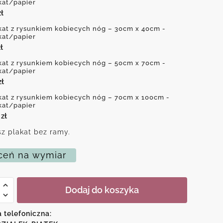
kat/papier
zł
kat z rysunkiem kobiecych nóg – 30cm x 40cm -
kat/papier
ł
kat z rysunkiem kobiecych nóg – 50cm x 70cm -
kat/papier
zł
kat z rysunkiem kobiecych nóg – 70cm x 100cm -
kat/papier
0
zł
z plakat bez ramy.
eń na wymiar
Dodaj do koszyka
iem
a telefoniczna:
ych