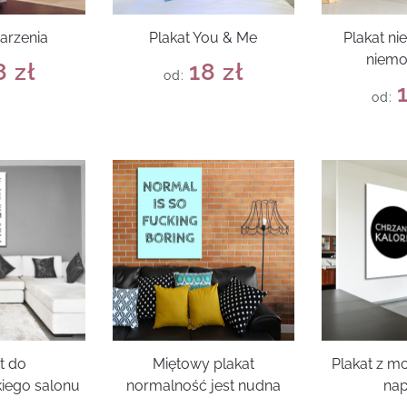
arzenia
Plakat You & Me
Plakat ni
niemo
8
zł
18
zł
od:
od:
t do
Miętowy plakat
Plakat z 
iego salonu
normalność jest nudna
na