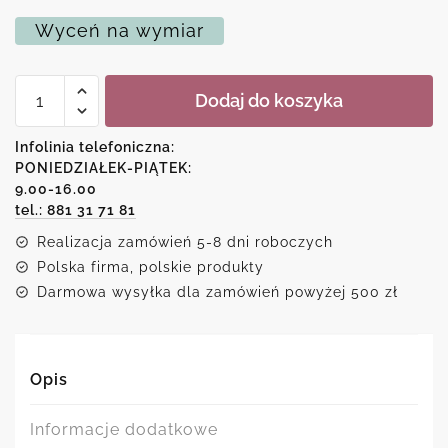
Wyceń na wymiar
ilość
Dodaj do koszyka
Plakat
z
reprodukcją
Infolinia telefoniczna:
-
PONIEDZIAŁEK-PIĄTEK:
kot
9.00-16.00
i
śniadanie
tel.: 881 31 71 81
Realizacja zamówień 5-8 dni roboczych
Polska firma, polskie produkty
Darmowa wysyłka dla zamówień powyżej 500 zł
Opis
Informacje dodatkowe