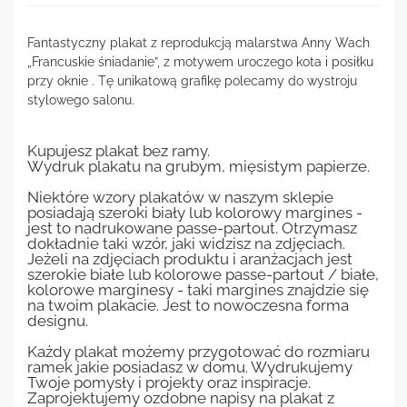
Fantastyczny plakat z reprodukcją malarstwa Anny Wach
„Francuskie śniadanie”, z motywem uroczego kota i posiłku
przy oknie . Tę unikatową grafikę polecamy do wystroju
stylowego salonu.
Kupujesz plakat bez ramy.
Wydruk plakatu na grubym, mięsistym papierze.
Niektóre wzory plakatów w naszym sklepie
posiadają szeroki biały lub kolorowy margines -
jest to nadrukowane passe-partout. Otrzymasz
dokładnie taki wzór, jaki widzisz na zdjęciach.
Jeżeli na zdjęciach produktu i aranżacjach jest
szerokie białe lub kolorowe passe-partout / białe,
kolorowe marginesy - taki margines znajdzie się
na twoim plakacie. Jest to nowoczesna forma
designu.
Każdy plakat możemy przygotować do rozmiaru
ramek jakie posiadasz w domu. Wydrukujemy
Twoje pomysły i projekty oraz inspiracje.
Zaprojektujemy ozdobne napisy na plakat z