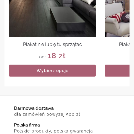
Plakat nie lubię tu sprzątać
Plakat
18
zł
od:
Wybierz opcje
Darmowa dostawa
dla zamówień powyżej 500 zł
Polska firma
Polskie produkty, polska gwarancja