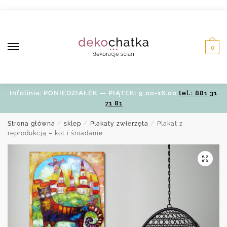
Skip
Skip
to
to
navigation
content
0
Infolinia: PONIEDZIAŁEK — PIĄTEK: 9.00-16.00
tel.: 881 31
71 81
Strona główna
/
sklep
/
Plakaty zwierzęta
/
Plakat z
reprodukcją – kot i śniadanie