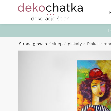
Skip
Skip
to
to
navigation
content
I
Strona główna
sklep
plakaty
Plakat z rep
/
/
/