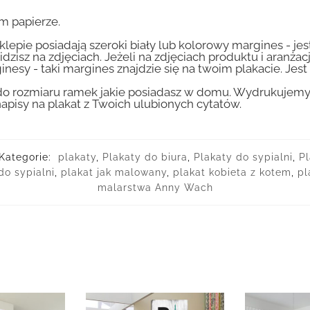
m papierze.
lepie posiadają szeroki biały lub kolorowy margines - je
idzisz na zdjęciach. Jeżeli na zdjęciach produktu i aranżac
inesy - taki margines znajdzie się na twoim plakacie. Je
 rozmiaru ramek jakie posiadasz w domu. Wydrukujemy T
apisy na plakat z Twoich ulubionych cytatów.
Kategorie:
plakaty
,
Plakaty do biura
,
Plakaty do sypialni
,
Pl
do sypialni
,
plakat jak malowany
,
plakat kobieta z kotem
,
pl
malarstwa Anny Wach