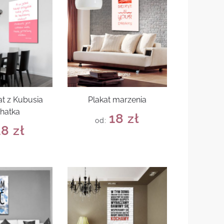
at z Kubusia
Plakat marzenia
hatka
18
zł
od:
18
zł