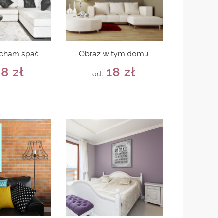
ocham spać
Obraz w tym domu
18
zł
18
zł
od: