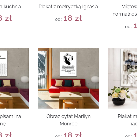
a kuchnia
Plakat z metryczką Ignasia
Miętow
normalnoś
8
zł
18
zł
od:
od:
apisami na
Obraz cytat Marilyn
Plakat m
anę
Monroe
nad
8
zł
18
zł
od:
od: