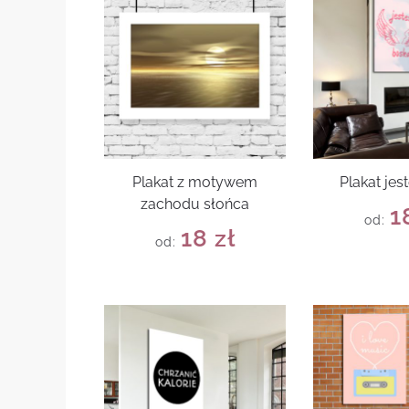
Plakat z motywem
Plakat jes
zachodu słońca
1
od:
18
zł
od: