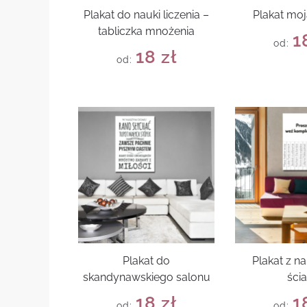
Plakat do nauki liczenia –
Plakat moj
tabliczka mnożenia
1
od:
18
zł
od:
Plakat do
Plakat z n
skandynawskiego salonu
ści
18
zł
1
od:
od: