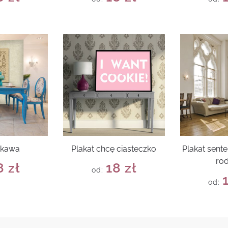
 kawa
Plakat chcę ciasteczko
Plakat sent
rod
8
zł
18
zł
od:
od: