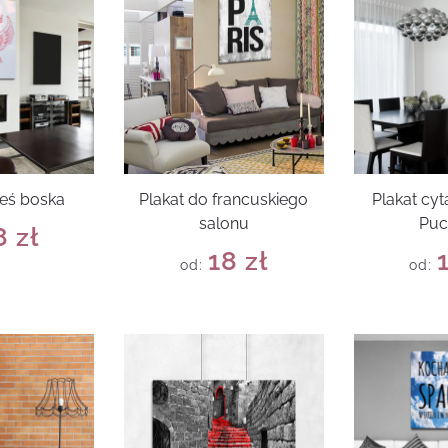
teś boska
Plakat do francuskiego
Plakat cyt
salonu
Puc
8
zł
18
zł
od:
od: