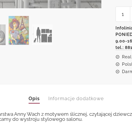
ilość
Plakat
z
reprodu
Infolini
-
PONIED
dziewc
i
9.00-1
wieża
tel.: 88
Eiffla
Real
Pols
Darm
Opis
Informacje dodatkowe
arstwa Anny Wach z motywem ślicznej, czytającej dziewczy
camy do wystroju stylowego salonu.