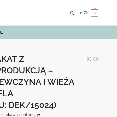
0
ZŁ
0
81
KAT Z
PRODUKCJĄ –
IEWCZYNA I WIEŻA
FLA
U: DEK/15024)
z ciekawą sentencją♥