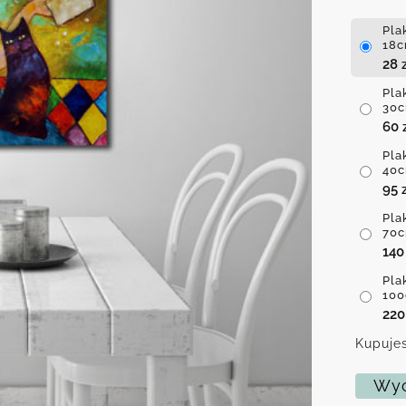
Pla
18c
28
Pla
30c
60
Pla
40c
95
Pla
70c
14
Pla
100
22
Kupujes
Wyc