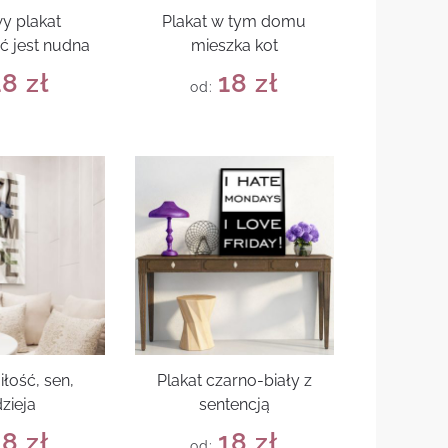
y plakat
Plakat w tym domu
ć jest nudna
mieszka kot
18
zł
18
zł
od:
iłość, sen,
Plakat czarno-biały z
zieja
sentencją
18
zł
18
zł
od: