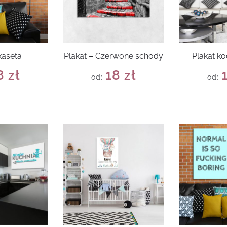
kaseta
Plakat – Czerwone schody
Plakat k
8
zł
18
zł
od:
od: