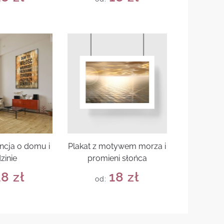
encja o domu i
Plakat z motywem morza i
zinie
promieni słońca
18
zł
18
zł
od: