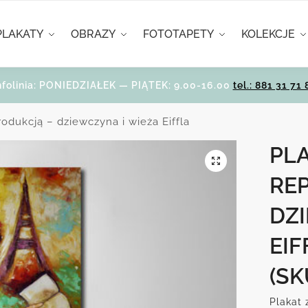
PLAKATY
OBRAZY
FOTOTAPETY
KOLEKCJE
nfolinia: PONIEDZIAŁEK — PIĄTEK: 9.00-16.00
tel.: 881 31 71 
rodukcją – dziewczyna i wieża Eiffla
PLA
RE
DZ
EIF
(SK
Plakat 