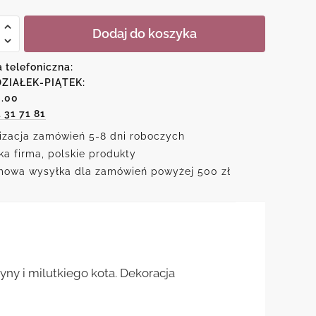
Dodaj do koszyka
kcją
a telefoniczna:
ZIAŁEK-PIĄTEK:
zyna
6.00
1 31 71 81
izacja zamówień 5-8 dni roboczych
ka firma, polskie produkty
owa wysyłka dla zamówień powyżej 500 zł
ny i milutkiego kota. Dekoracja