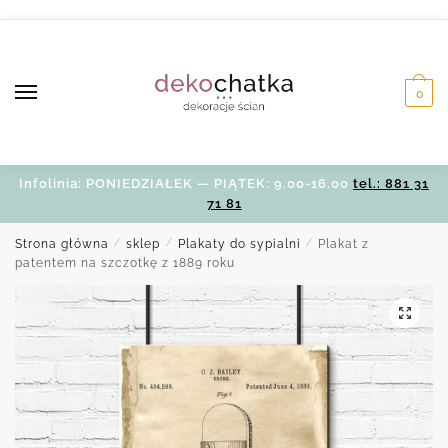
Skip
Skip
to
to
navigation
content
0
Infolinia: PONIEDZIAŁEK — PIĄTEK: 9.00-16.00
tel.: 881 31
71 81
Strona główna
/
sklep
/
Plakaty do sypialni
/
Plakat z
patentem na szczotkę z 1889 roku