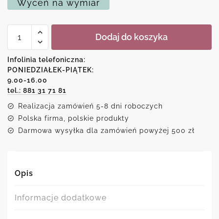
Wyceń na wymiar
ilość
Dodaj do koszyka
Plakat
z
patentem
Infolinia telefoniczna:
na
PONIEDZIAŁEK-PIĄTEK:
szczotkę
9.00-16.00
z
1889
tel.: 881 31 71 81
roku
Realizacja zamówień 5-8 dni roboczych
Polska firma, polskie produkty
Darmowa wysyłka dla zamówień powyżej 500 zł
Opis
Informacje dodatkowe