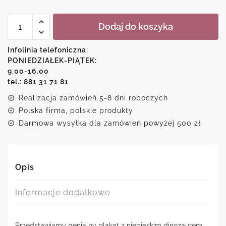
ilość
Dodaj do koszyka
Plakat
z
niebieskim
Infolinia telefoniczna:
dinozaurem
PONIEDZIAŁEK-PIĄTEK:
9.00-16.00
tel.: 881 31 71 81
Realizacja zamówień 5-8 dni roboczych
Polska firma, polskie produkty
Darmowa wysyłka dla zamówień powyżej 500 zł
Opis
Informacje dodatkowe
Przedstawiamy genialny plakat z niebieskim dinozaurem