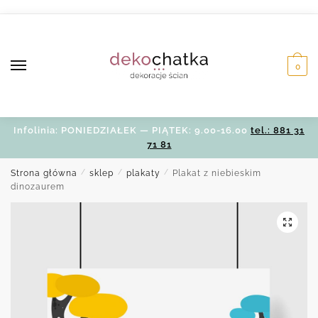
Skip
Skip
to
to
navigation
content
0
Infolinia: PONIEDZIAŁEK — PIĄTEK: 9.00-16.00
tel.: 881 31
71 81
Strona główna
/
sklep
/
plakaty
/
Plakat z niebieskim
dinozaurem