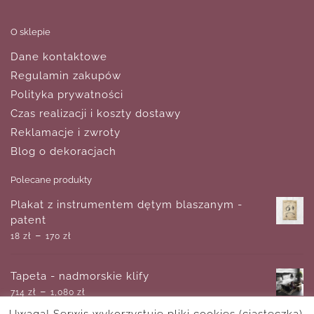
O sklepie
Dane kontaktowe
Regulamin zakupów
Polityka prywatności
Czas realizacji i koszty dostawy
Reklamacje i zwroty
Blog o dekoracjach
Polecane produkty
Plakat z instrumentem dętym blaszanym -
patent
–
18
zł
170
zł
Tapeta - nadmorskie klify
–
714
zł
1,080
zł
Uwaga! Serwis wykorzystuje pliki cookies (ciasteczka).