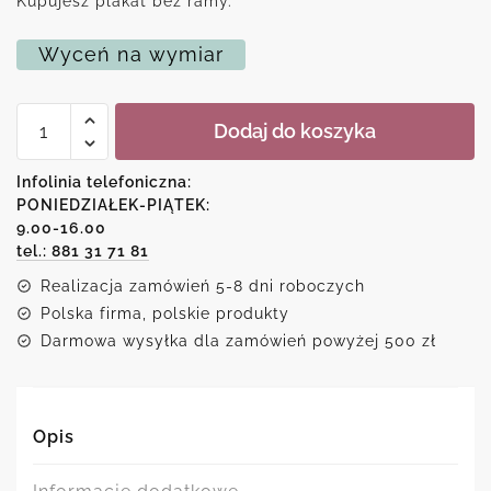
Kupujesz plakat bez ramy.
Wyceń na wymiar
ilość
Dodaj do koszyka
Plakat
z
napisem
Infolinia telefoniczna:
nie
PONIEDZIAŁEK-PIĄTEK:
ma
9.00-16.00
rzeczy
niemożliwych
tel.: 881 31 71 81
Realizacja zamówień 5-8 dni roboczych
Polska firma, polskie produkty
Darmowa wysyłka dla zamówień powyżej 500 zł
Opis