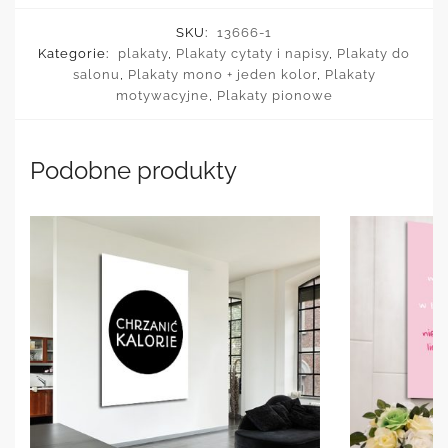
SKU:
13666-1
Kategorie:
plakaty
,
Plakaty cytaty i napisy
,
Plakaty do
salonu
,
Plakaty mono + jeden kolor
,
Plakaty
motywacyjne
,
Plakaty pionowe
Podobne produkty