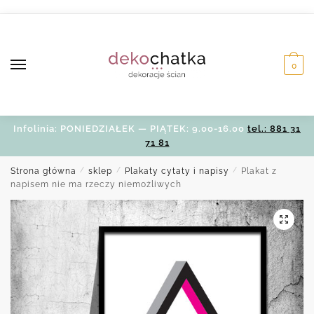
Skip
Skip
to
to
navigation
content
0
Infolinia: PONIEDZIAŁEK — PIĄTEK: 9.00-16.00
tel.: 881 31
71 81
Strona główna
/
sklep
/
Plakaty cytaty i napisy
/
Plakat z
napisem nie ma rzeczy niemożliwych