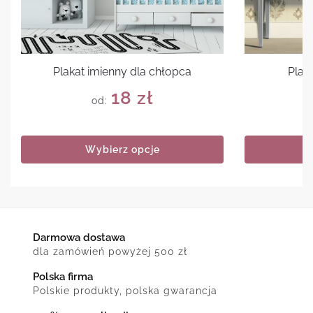
Plakat imienny dla chłopca
Plak
18
zł
od:
Wybierz opcje
Darmowa dostawa
dla zamówień powyżej 500 zł
Polska firma
Polskie produkty, polska gwarancja