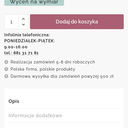
Wyceń na wymiar
ilość
Dodaj do koszyka
Plakat
z
napisem:
Infolinia telefoniczna:
Good
PONIEDZIAŁEK-PIĄTEK:
vibes
9.00-16.00
only
tel.: 881 31 71 81
Realizacja zamówień 5-8 dni roboczych
Polska firma, polskie produkty
Darmowa wysyłka dla zamówień powyżej 500 zł
Opis
Informacje dodatkowe