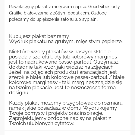
Rewelacyjny plakat z motywem napisu: Good vibes only.
Grafika biało-czarna z żółtym dodatkiem. Ozdobę
polecamy do upiększenia salonu lub sypialni.
Kupujesz plakat bez ramy.
Wydruk plakatu na grubym, mięsistym papierze.
Niektóre wzory plakatów w naszym sklepie
posiadają szeroki biały lub kolorowy margines -
jest to nadrukowane passe-partout. Otrzymasz
dokładnie taki wzór, jaki widzisz na zdjęciach.
Jeżeli na zdjęciach produktu i aranżacjach jest
szerokie białe lub kolorowe passe-partout / białe,
kolorowe marginesy - taki margines znajdzie się
na twoim plakacie. Jest to nowoczesna forma
designu.
Każdy plakat możemy przygotować do rozmiaru
ramek jakie posiadasz w domu. Wydrukujemy
Twoje pomysły i projekty oraz inspiracje.
Zaprojektujemy ozdobne napisy na plakat z
Twoich ulubionych cytatów.