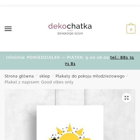
Skip
Skip
to
to
navigation
content
0
Infolinia: PONIEDZIAŁEK — PIĄTEK: 9.00-16.00
tel.: 881 31
71 81
Strona główna
/
sklep
/
Plakaty do pokoju młodzieżowego
/
Plakat z napisem: Good vibes only