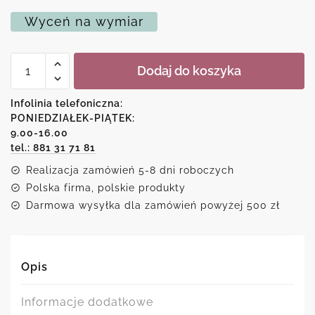
Wyceń na wymiar
ilość
Dodaj do koszyka
Plakat
z
napisem
Infolinia telefoniczna:
dom
PONIEDZIAŁEK-PIĄTEK:
jest
9.00-16.00
tam...
tel.: 881 31 71 81
Realizacja zamówień 5-8 dni roboczych
Polska firma, polskie produkty
Darmowa wysyłka dla zamówień powyżej 500 zł
Opis
Informacje dodatkowe