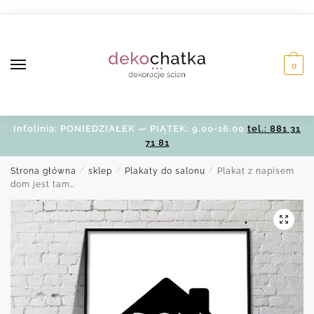
Skip
Skip
to
to
navigation
content
0
Infolinia: PONIEDZIAŁEK — PIĄTEK: 9.00-16.00
tel.: 881 31
71 81
Strona główna
/
sklep
/
Plakaty do salonu
/
Plakat z napisem
dom jest tam…