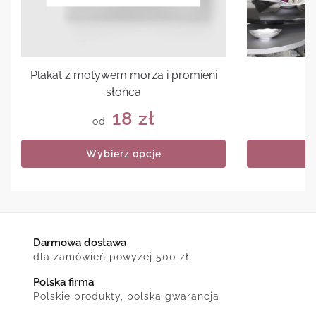
Plakat z motywem morza i promieni
P
słońca
18
zł
od:
Wybierz opcje
Darmowa dostawa
dla zamówień powyżej 500 zł
Polska firma
Polskie produkty, polska gwarancja