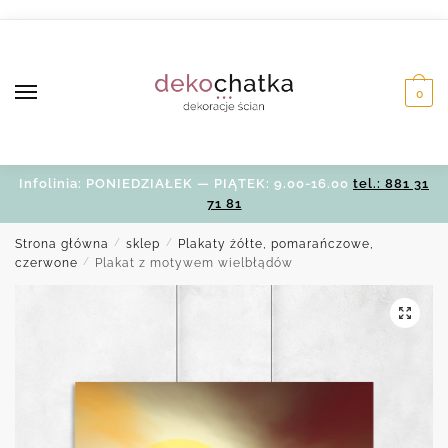
Skip
Skip
to
to
navigation
content
0
Infolinia: PONIEDZIAŁEK — PIĄTEK: 9.00-16.00
tel.: 881 31
71 81
Strona główna
/
sklep
/
Plakaty żółte, pomarańczowe,
czerwone
/
Plakat z motywem wielbłądów