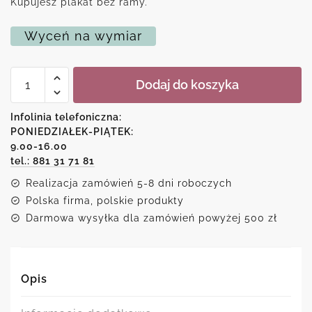
Kupujesz plakat bez ramy.
Wyceń na wymiar
ilość
Dodaj do koszyka
Plakat
z
motywem
Infolinia telefoniczna:
wielbłądów
PONIEDZIAŁEK-PIĄTEK:
9.00-16.00
tel.: 881 31 71 81
Realizacja zamówień 5-8 dni roboczych
Polska firma, polskie produkty
Darmowa wysyłka dla zamówień powyżej 500 zł
Opis