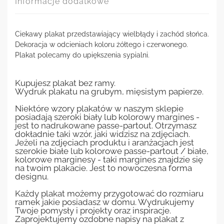
Informacje dodatkowe
Ciekawy plakat przedstawiający wielbłądy i zachód słońca.
Dekoracja w odcieniach koloru żółtego i czerwonego.
Plakat polecamy do upiększenia sypialni.
Kupujesz plakat bez ramy.
Wydruk plakatu na grubym, mięsistym papierze.
Niektóre wzory plakatów w naszym sklepie
posiadają szeroki biały lub kolorowy margines -
jest to nadrukowane passe-partout. Otrzymasz
dokładnie taki wzór, jaki widzisz na zdjęciach.
Jeżeli na zdjęciach produktu i aranżacjach jest
szerokie białe lub kolorowe passe-partout / białe,
kolorowe marginesy - taki margines znajdzie się
na twoim plakacie. Jest to nowoczesna forma
designu.
Każdy plakat możemy przygotować do rozmiaru
ramek jakie posiadasz w domu. Wydrukujemy
Twoje pomysły i projekty oraz inspiracje.
Zaprojektujemy ozdobne napisy na plakat z