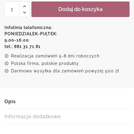
ilość
Dodaj do koszyka
Plakat
z
motywem
Infolinia telefoniczna:
szarej
PONIEDZIAŁEK-PIĄTEK:
9.00-16.00
ryby
tel.: 881 31 71 81
Realizacja zamówień 5-8 dni roboczych
Polska firma, polskie produkty
Darmowa wysyłka dla zamówień powyżej 500 zł
Opis
Informacje dodatkowe