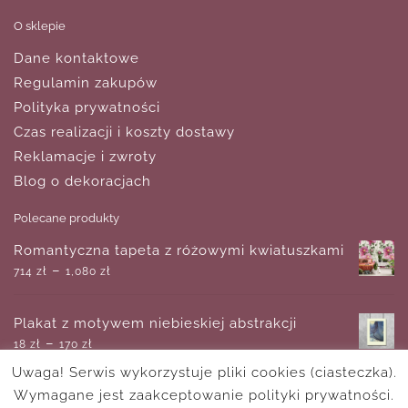
O sklepie
Dane kontaktowe
Regulamin zakupów
Polityka prywatności
Czas realizacji i koszty dostawy
Reklamacje i zwroty
Blog o dekoracjach
Polecane produkty
Romantyczna tapeta z różowymi kwiatuszkami
–
714
zł
1,080
zł
Plakat z motywem niebieskiej abstrakcji
–
18
zł
170
zł
Uwaga! Serwis wykorzystuje pliki cookies (ciasteczka).
Wymagane jest zaakceptowanie polityki prywatności.
Plakat line art z okiem