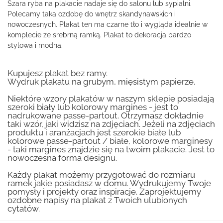
Szara ryba na plakacie nadaje się do salonu lub sypialni.
Polecamy taka ozdobę do wnętrz skandynawskich i
nowoczesnych. Plakat ten ma czarne tło i wygląda idealnie w
komplecie ze srebrną ramką. Plakat to dekoracja bardzo
stylowa i modna.
Kupujesz plakat bez ramy.
Wydruk plakatu na grubym, mięsistym papierze.
Niektóre wzory plakatów w naszym sklepie posiadają
szeroki biały lub kolorowy margines - jest to
nadrukowane passe-partout. Otrzymasz dokładnie
taki wzór, jaki widzisz na zdjęciach. Jeżeli na zdjęciach
produktu i aranżacjach jest szerokie białe lub
kolorowe passe-partout / białe, kolorowe marginesy
- taki margines znajdzie się na twoim plakacie. Jest to
nowoczesna forma designu.
Każdy plakat możemy przygotować do rozmiaru
ramek jakie posiadasz w domu. Wydrukujemy Twoje
pomysły i projekty oraz inspiracje. Zaprojektujemy
ozdobne napisy na plakat z Twoich ulubionych
cytatów.