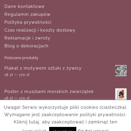
Dane kontaktowe
Regulamin zakupów
Polityka prywatności
Czas realizacji i koszty dostawy
Reklamacje i zwroty
Blog o dekoracjach
Polecane produkty
Plakat z motywem sztuki z żywicy
–
18
zł
170
zł
Poster z muszlami morskich zwierzątek
–
18
zł
170
zł
Uwaga! Serwis wykorzystuje pliki cookies (ciasteczka).
Wymagane jest zaakceptowanie polityki prywatności.
Obraz pejzaż z kapliczką
–
Kliknij tutaj, aby zaakceptować i zamknąć ten
180
zł
750
zł