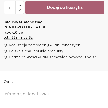
ilość
Dodaj do koszyka
Motyw
słonia
na
Infolinia telefoniczna:
plakacie
PONIEDZIAŁEK-PIĄTEK:
9.00-16.00
tel.: 881 31 71 81
Realizacja zamówień 5-8 dni roboczych
Polska firma, polskie produkty
Darmowa wysyłka dla zamówień powyżej 500 zł
Opis
Informacje dodatkowe