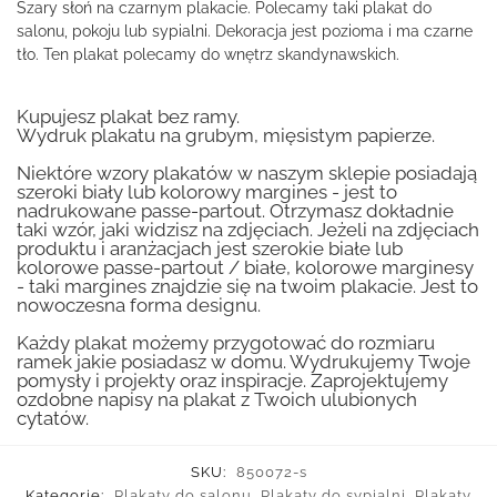
Szary słoń na czarnym plakacie. Polecamy taki plakat do
salonu, pokoju lub sypialni. Dekoracja jest pozioma i ma czarne
tło. Ten plakat polecamy do wnętrz skandynawskich.
Kupujesz plakat bez ramy.
Wydruk plakatu na grubym, mięsistym papierze.
Niektóre wzory plakatów w naszym sklepie posiadają
szeroki biały lub kolorowy margines - jest to
nadrukowane passe-partout. Otrzymasz dokładnie
taki wzór, jaki widzisz na zdjęciach. Jeżeli na zdjęciach
produktu i aranżacjach jest szerokie białe lub
kolorowe passe-partout / białe, kolorowe marginesy
- taki margines znajdzie się na twoim plakacie. Jest to
nowoczesna forma designu.
Każdy plakat możemy przygotować do rozmiaru
ramek jakie posiadasz w domu. Wydrukujemy Twoje
pomysły i projekty oraz inspiracje. Zaprojektujemy
ozdobne napisy na plakat z Twoich ulubionych
cytatów.
SKU:
850072-s
Kategorie:
Plakaty do salonu
,
Plakaty do sypialni
,
Plakaty