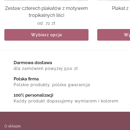
Zestaw czterech plakatów z motywem
Plakat 
tropikalnych liści
od:
72
zł
Wybierz opcje
Wy
Darmowa dostawa
dla zamówień powyżej 500 zł
Polska firma
Polskie produkty, polska gwarancja
100% personalizacji
Każdy produkt dopasujemy wymiarem i kolorem
O sklepie