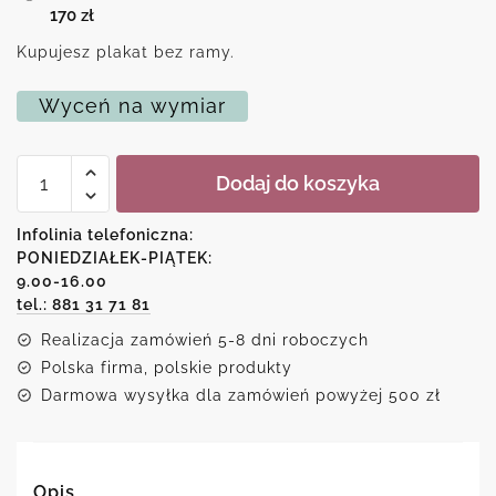
170
zł
Kupujesz plakat bez ramy.
Wyceń na wymiar
ilość
Dodaj do koszyka
Plakat
z
motywem
Infolinia telefoniczna:
oceanu
PONIEDZIAŁEK-PIĄTEK:
i
9.00-16.00
zachodu
słońca
tel.: 881 31 71 81
Realizacja zamówień 5-8 dni roboczych
Polska firma, polskie produkty
Darmowa wysyłka dla zamówień powyżej 500 zł
Opis