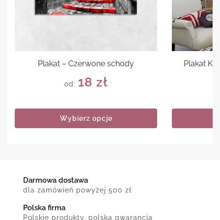
Plakat – Czerwone schody
Plakat Ke
18
zł
od:
Wybierz opcje
Darmowa dostawa
dla zamówień powyżej 500 zł
Polska firma
Polskie produkty, polska gwarancja