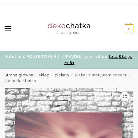
Skip
Skip
to
to
navigation
content
0
Infolinia: PONIEDZIAŁEK — PIĄTEK: 9.00-16.00
tel.: 881 31
71 81
Strona główna
/
sklep
/
plakaty
/
Plakat z motywem oceanu i
zachodu słońca