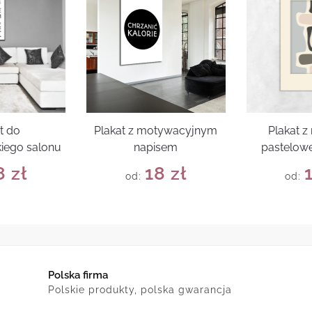
t do
Plakat z motywacyjnym
Plakat 
iego salonu
napisem
pastelowe
8
zł
18
zł
od:
od:
Polska firma
Polskie produkty, polska gwarancja