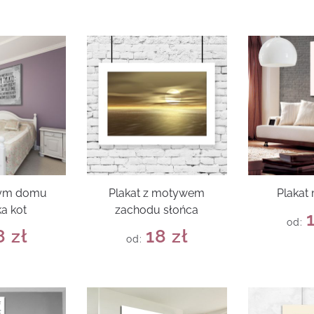
tym domu
Plakat z motywem
Plakat
a kot
zachodu słońca
od:
8
zł
18
zł
od: