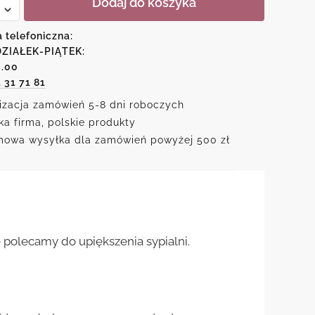
Dodaj do koszyka
em
a telefoniczna:
ZIAŁEK-PIĄTEK:
ńskiego
6.00
1 31 71 81
izacja zamówień 5-8 dni roboczych
ka firma, polskie produkty
owa wysyłka dla zamówień powyżej 500 zł
ę polecamy do upiększenia sypialni.