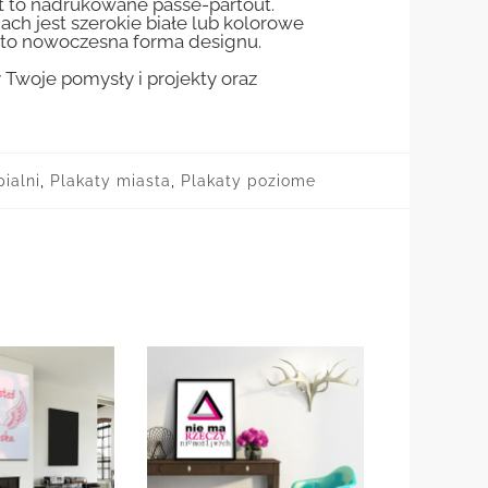
st to nadrukowane passe-partout.
jach jest szerokie białe lub kolorowe
st to nowoczesna forma designu.
woje pomysły i projekty oraz
ialni
,
Plakaty miasta
,
Plakaty poziome