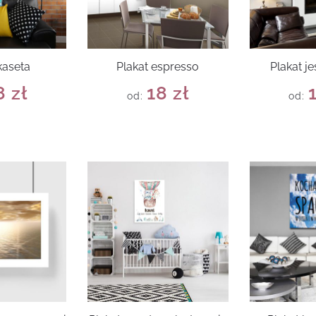
kaseta
Plakat espresso
Plakat j
8
zł
18
zł
od:
od: