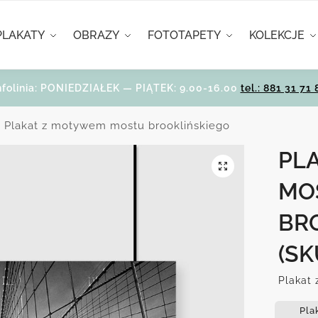
PLAKATY
OBRAZY
FOTOTAPETY
KOLEKCJE
nfolinia: PONIEDZIAŁEK — PIĄTEK: 9.00-16.00
tel.: 881 31 71 
Plakat z motywem mostu brooklińskiego
PL
MO
BR
(SK
Plakat 
Pla