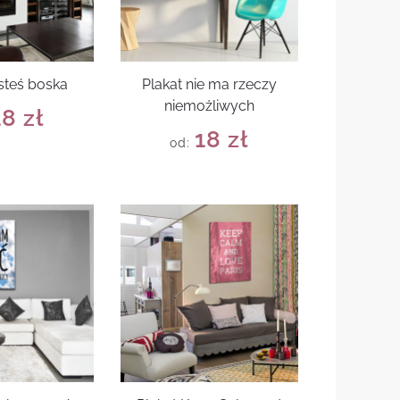
esteś boska
Plakat nie ma rzeczy
niemożliwych
18
zł
18
zł
od: