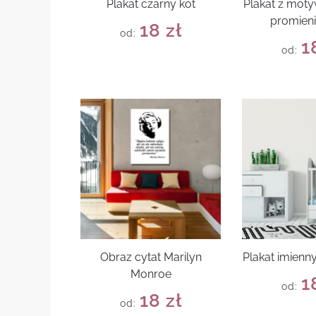
Plakat czarny kot
Plakat z mot
promieni
18
zł
od:
1
od:
Obraz cytat Marilyn
Plakat imienn
Monroe
1
od:
18
zł
od: