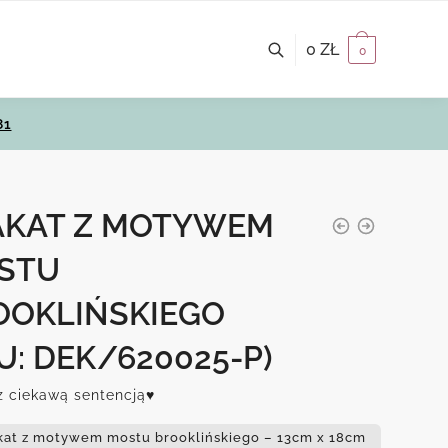
0
ZŁ
0
81
AKAT Z MOTYWEM
STU
OOKLIŃSKIEGO
U: DEK/620025-P)
z ciekawą sentencją♥
kat z motywem mostu brooklińskiego – 13cm x 18cm