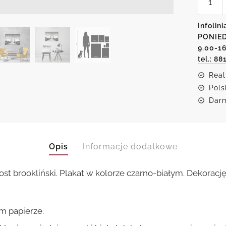
Plakat
z
motyw
Infolini
mostu
PONIED
brookli
9.00-1
tel.: 88
Real
Pols
Darm
Opis
Informacje dodatkowe
st brookliński. Plakat w kolorze czarno-białym. Dekoracj
m papierze.