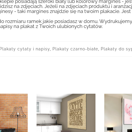
lepie posiadają szeroki biały lub kolorowy margines - je
idzisz na zdjęciach. Jeżeli na zdjęciach produktu i aranżac
inesy - taki margines znajdzie się na twoim plakacie. Je
 rozmiaru ramek jakie posiadasz w domu. Wydrukujemy T
apisy na plakat z Twoich ulubionych cytatów.
Plakaty cytaty i napisy
,
Plakaty czarno-białe
,
Plakaty do syp