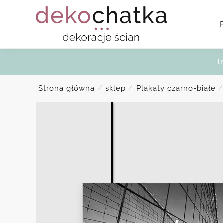
Skip
Skip
to
to
navigation
content
I
Strona główna
sklep
Plakaty czarno-białe
/
/
/