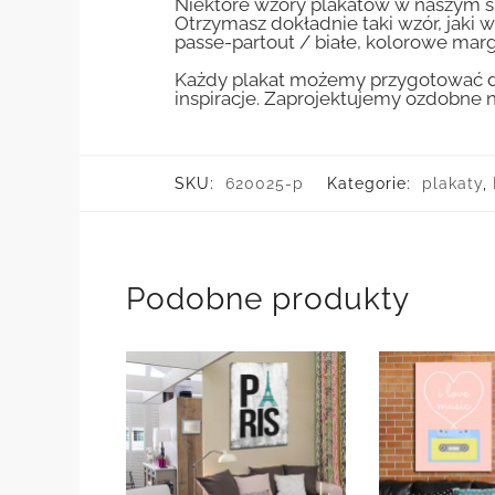
Niektóre wzory plakatów w naszym sk
Otrzymasz dokładnie taki wzór, jaki w
passe-partout / białe, kolorowe marg
Każdy plakat możemy przygotować do
inspiracje. Zaprojektujemy ozdobne n
SKU:
620025-p
Kategorie:
plakaty
,
Podobne produkty