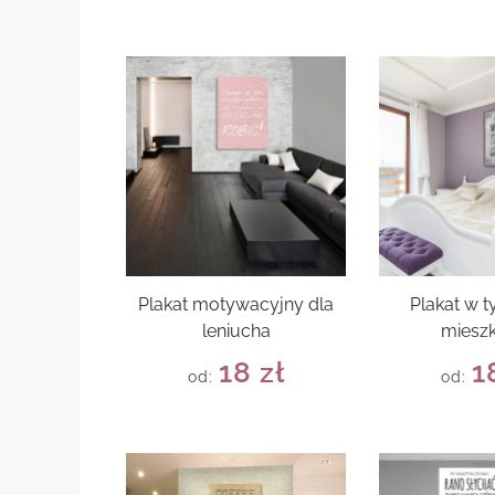
Plakat motywacyjny dla
Plakat w 
leniucha
mieszk
18
zł
1
od:
od: