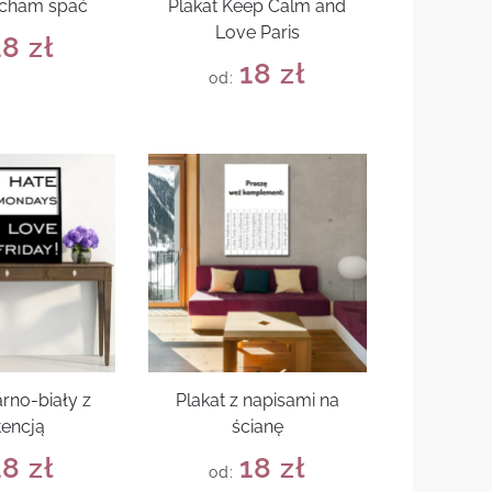
ocham spać
Plakat Keep Calm and
Love Paris
18
zł
18
zł
od:
arno-biały z
Plakat z napisami na
tencją
ścianę
18
zł
18
zł
od: