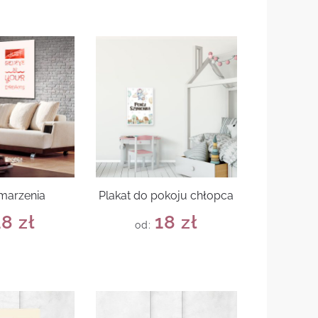
 marzenia
Plakat do pokoju chłopca
18
zł
18
zł
od: