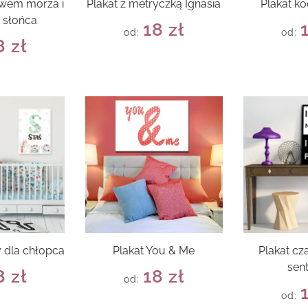
ywem morza i
Plakat z metryczką Ignasia
Plakat k
 słońca
18
zł
od:
od:
8
zł
y dla chłopca
Plakat You & Me
Plakat cz
sen
8
zł
18
zł
od:
od: