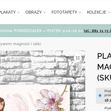
PLAKATY
OBRAZY
FOTOTAPETY
KOLEKCJE
nfolinia: PONIEDZIAŁEK — PIĄTEK: 9.00-16.00
tel.: 881 31 71 
ywem magnolii i lalki
PL
MAG
(SK
Pla
pla
18
z
Pla