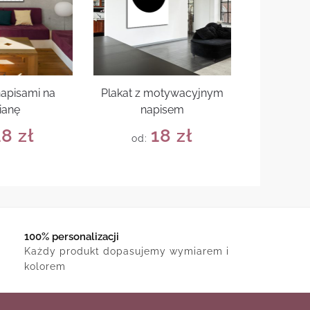
napisami na
Plakat z motywacyjnym
ianę
napisem
18
zł
18
zł
od:
100% personalizacji
Każdy produkt dopasujemy wymiarem i
kolorem