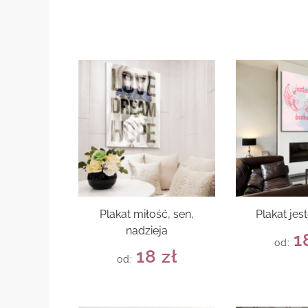
Plakat miłość, sen,
Plakat jes
nadzieja
1
od:
18
zł
od: