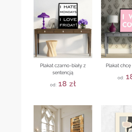
Plakat czarno-biały z
Plakat chcę
sentencją
1
od:
18
zł
od: