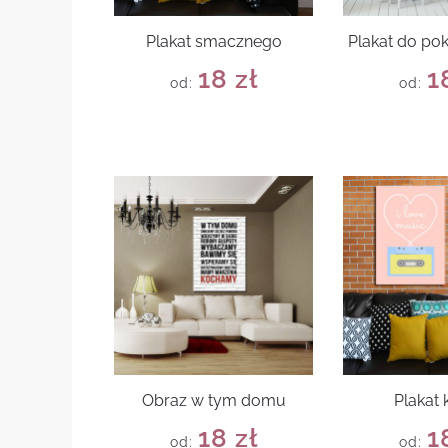
Plakat smacznego
Plakat do po
18
zł
1
od:
od:
Obraz w tym domu
Plakat 
18
zł
1
od:
od: