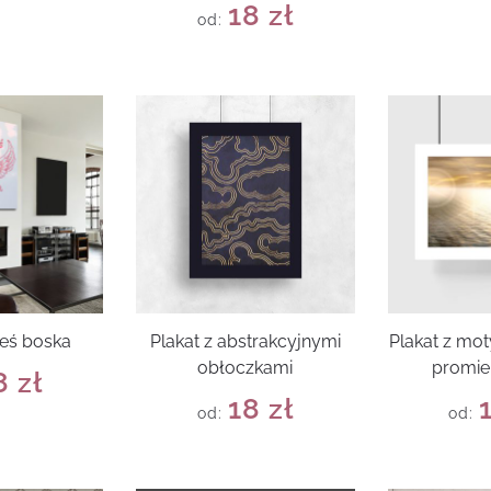
18
zł
od:
teś boska
Plakat z abstrakcyjnymi
Plakat z mo
obłoczkami
promie
8
zł
18
zł
od:
od: