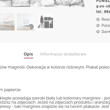
PONIED
i
lalki
9.00-1
tel.: 88
Real
Pols
Darm
Opis
Informacje dodatkowe
iatów magnolii. Dekoracja w kolorze różowym. Plakat pol
m papierze.
lepie posiadają szeroki biały lub kolorowy margines - je
idzisz na zdjęciach. Jeżeli na zdjęciach produktu i aranżac
inesy - taki margines znajdzie się na twoim plakacie. Je