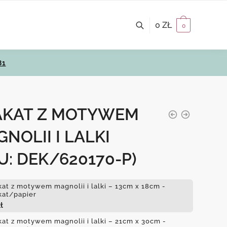
0
ZŁ
0
81
AKAT Z MOTYWEM
NOLII I LALKI
U: DEK/620170-P)
kat z motywem magnolii i lalki – 13cm x 18cm -
kat/papier
ł
kat z motywem magnolii i lalki – 21cm x 30cm -