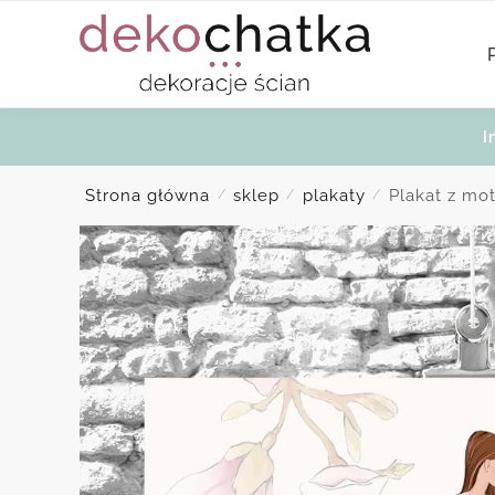
Skip
Skip
to
to
navigation
content
I
Strona główna
sklep
plakaty
Plakat z mot
/
/
/