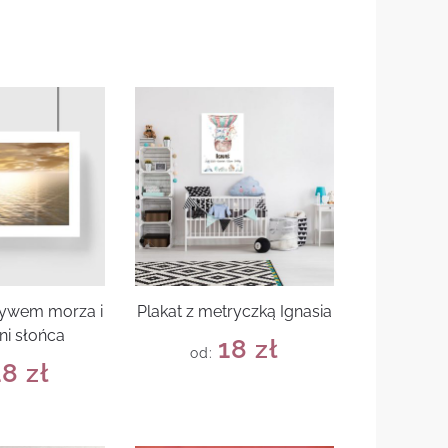
tywem morza i
Plakat z metryczką Ignasia
ni słońca
18
zł
od:
18
zł