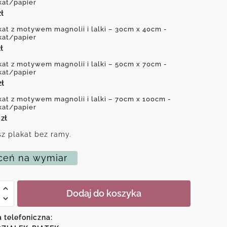
kat/papier
zł
kat z motywem magnolii i lalki – 30cm x 40cm -
kat/papier
ł
kat z motywem magnolii i lalki – 50cm x 70cm -
kat/papier
zł
kat z motywem magnolii i lalki – 70cm x 100cm -
kat/papier
0
zł
z plakat bez ramy.
eń na wymiar
Dodaj do koszyka
em
a telefoniczna:
i