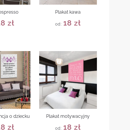
 espresso
Plakat kawa
18
zł
18
zł
od:
ncja o dziecku
Plakat motywacyjny
18
zł
18
zł
od: