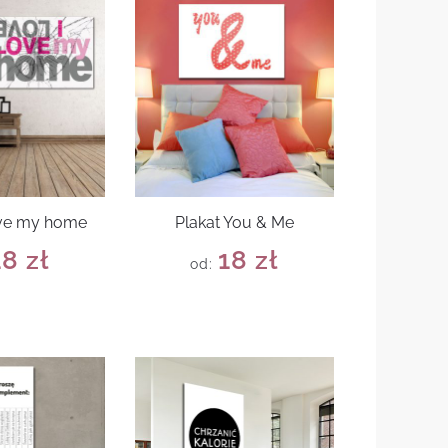
love my home
Plakat You & Me
18
zł
18
zł
od: