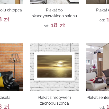
koju chłopca
Plakat do
Plakat
skandynawskiego salonu
8
zł
od:
18
zł
od:
kaseta
Plakat z motywem
Plakat sente
zachodu słońca
8
zł
od: