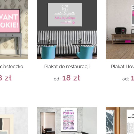
 ciasteczko
Plakat do restauracji
Plakat I 
8
zł
18
zł
od:
od: