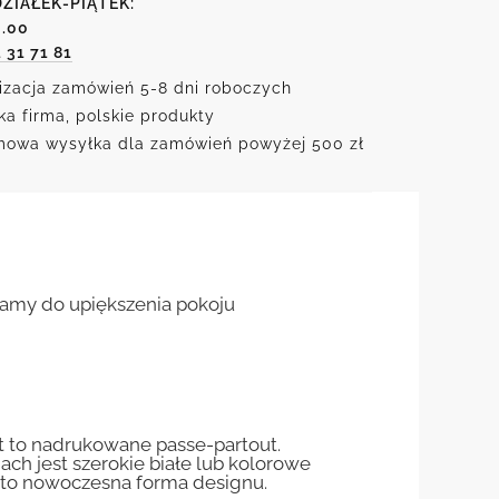
ZIAŁEK-PIĄTEK:
6.00
1 31 71 81
izacja zamówień 5-8 dni roboczych
ka firma, polskie produkty
owa wysyłka dla zamówień powyżej 500 zł
ecamy do upiększenia pokoju
st to nadrukowane passe-partout.
jach jest szerokie białe lub kolorowe
st to nowoczesna forma designu.