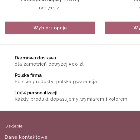
od:
714
zł
Wybierz opcje
Wy
Darmowa dostawa
dla zamówień powyżej 500 zł
Polska firma
Polskie produkty, polska gwarancja
100% personalizacji
Każdy produkt dopasujemy wymiarem i kolorem
O sklepie
Dane kontaktowe