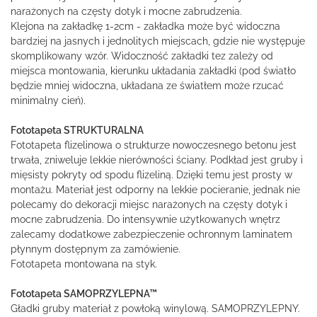
narażonych na częsty dotyk i mocne zabrudzenia.
Klejona na zakładkę 1-2cm - zakładka może być widoczna
bardziej na jasnych i jednolitych miejscach, gdzie nie występuje
skomplikowany wzór. Widoczność zakładki tez zależy od
miejsca montowania, kierunku układania zakładki (pod światło
będzie mniej widoczna, układana ze światłem może rzucać
minimalny cień).
Fototapeta STRUKTURALNA
Fototapeta flizelinowa o strukturze nowoczesnego betonu jest
trwała, zniweluje lekkie nierówności ściany. Podkład jest gruby i
mięsisty pokryty od spodu flizeliną. Dzięki temu jest prosty w
montażu. Materiał jest odporny na lekkie pocieranie, jednak nie
polecamy do dekoracji miejsc narażonych na częsty dotyk i
mocne zabrudzenia. Do intensywnie użytkowanych wnętrz
zalecamy dodatkowe zabezpieczenie ochronnym laminatem
płynnym dostępnym za zamówienie.
Fototapeta montowana na styk.
Fototapeta SAMOPRZYLEPNA™
Gładki gruby materiał z powłoką winylową. SAMOPRZYLEPNY.