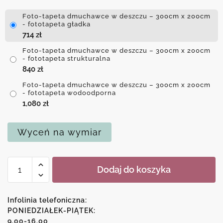
Foto-tapeta dmuchawce w deszczu – 300cm x 200cm
- fototapeta gładka
714
zł
Foto-tapeta dmuchawce w deszczu – 300cm x 200cm
- fototapeta strukturalna
840
zł
Foto-tapeta dmuchawce w deszczu – 300cm x 200cm
- fototapeta wodoodporna
1,080
zł
Wyceń na wymiar
ilość
Dodaj do koszyka
Foto-
tapeta
dmuchawce
Infolinia telefoniczna:
w
PONIEDZIAŁEK-PIĄTEK:
9.00-16.00
deszczu