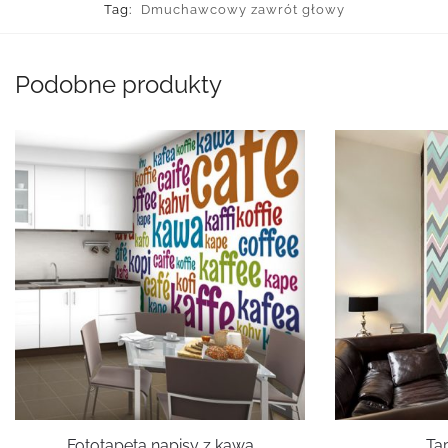
Tag:
Dmuchawcowy zawrót głowy
Podobne produkty
Fototapeta napisy z kawą
Ta