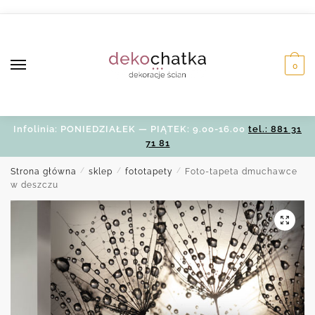
Skip
Skip
to
to
navigation
content
0
Infolinia: PONIEDZIAŁEK — PIĄTEK: 9.00-16.00
tel.: 881 31
71 81
Strona główna
/
sklep
/
fototapety
/
Foto-tapeta dmuchawce
w deszczu