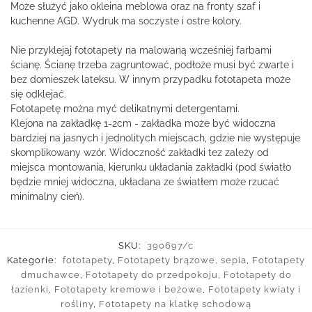
Może służyć jako okleina meblowa oraz na fronty szaf i
kuchenne AGD. Wydruk ma soczyste i ostre kolory.
Nie przyklejaj fototapety na malowaną wcześniej farbami
ścianę. Ścianę trzeba zagruntować, podłoże musi być zwarte i
bez domieszek lateksu. W innym przypadku fototapeta może
się odklejać.
Fototapetę można myć delikatnymi detergentami.
Klejona na zakładkę 1-2cm - zakładka może być widoczna
bardziej na jasnych i jednolitych miejscach, gdzie nie występuje
skomplikowany wzór. Widoczność zakładki tez zależy od
miejsca montowania, kierunku układania zakładki (pod światło
będzie mniej widoczna, układana ze światłem może rzucać
minimalny cień).
SKU:
390697/c
Kategorie:
fototapety
,
Fototapety brązowe, sepia
,
Fototapety
dmuchawce
,
Fototapety do przedpokoju
,
Fototapety do
łazienki
,
Fototapety kremowe i beżowe
,
Fototapety kwiaty i
rośliny
,
Fototapety na klatkę schodową