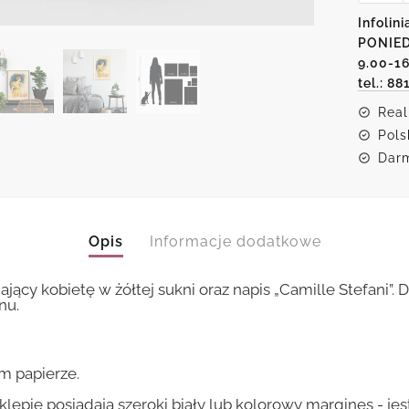
motyw
Infolini
kobiety
PONIED
w
żółtej
9.00-1
sukni
tel.: 88
Real
Pols
Darm
Opis
Informacje dodatkowe
ający kobietę w żółtej sukni oraz napis „Camille Stefani”
nu.
m papierze.
lepie posiadają szeroki biały lub kolorowy margines - je