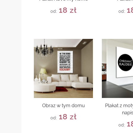
18
zł
1
od:
od:
Obraz w tym domu
Plakat z mo
napi
18
zł
od:
1
od: