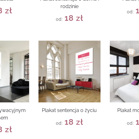
rodzinie
8
zł
od:
18
zł
od:
tywacyjnym
Plakat sentencja o życiu
Plakat m
sem
18
zł
od:
od:
8
zł