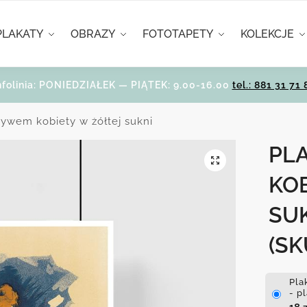
PLAKATY
OBRAZY
FOTOTAPETY
KOLEKCJE
nfolinia: PONIEDZIAŁEK — PIĄTEK: 9.00-16.00
tel.: 881 31 71 
tywem kobiety w żółtej sukni
PL
KO
SU
(SK
Pla
- p