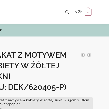
0
ZŁ
0
81
AKAT Z MOTYWEM
BIETY W ŻÓŁTEJ
KNI
U: DEK/620405-P)
kat z motywem kobiety w żółtej sukni – 13cm x 18cm
lakat/papier