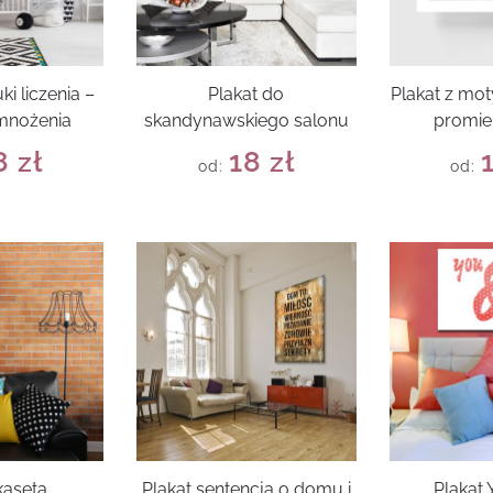
ki liczenia –
Plakat do
Plakat z mo
 mnożenia
skandynawskiego salonu
promie
8
zł
18
zł
od:
od:
kaseta
Plakat sentencja o domu i
Plakat