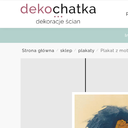
Skip
Skip
to
to
navigation
content
I
Strona główna
sklep
plakaty
Plakat z mo
/
/
/