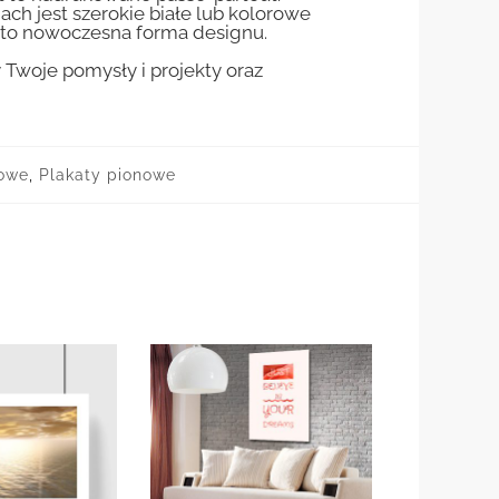
jach jest szerokie białe lub kolorowe
st to nowoczesna forma designu.
woje pomysły i projekty oraz
żowe
,
Plakaty pionowe