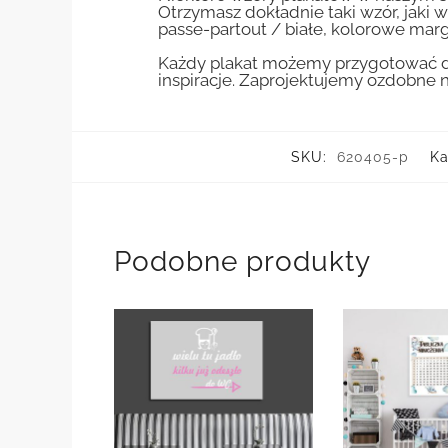
Otrzymasz dokładnie taki wzór, jaki w
passe-partout / białe, kolorowe marg
Każdy plakat możemy przygotować do
inspiracje. Zaprojektujemy ozdobne n
SKU:
620405-p
Ka
Podobne produkty