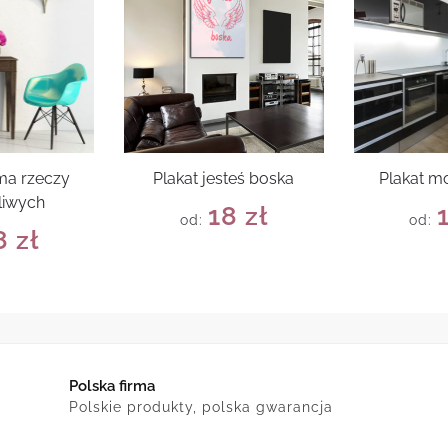
 ma rzeczy
Plakat jesteś boska
Plakat m
liwych
18
zł
od:
od:
8
zł
Polska firma
Polskie produkty, polska gwarancja