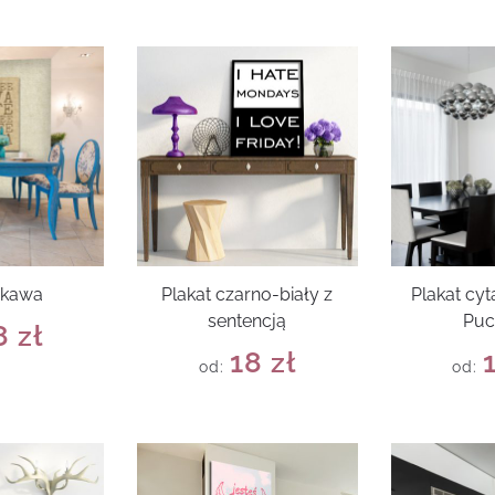
 kawa
Plakat czarno-biały z
Plakat cyt
sentencją
Puc
8
zł
18
zł
od:
od: