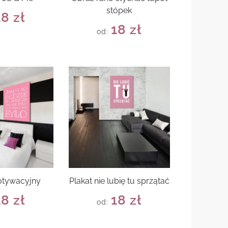
stópek
18
zł
18
zł
od:
otywacyjny
Plakat nie lubię tu sprzątać
18
zł
18
zł
od: