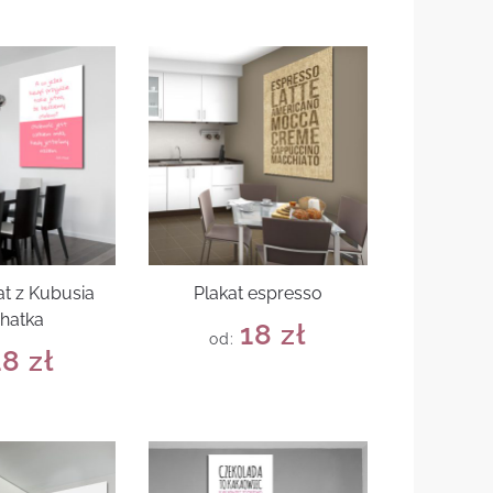
at z Kubusia
Plakat espresso
hatka
18
zł
od:
18
zł