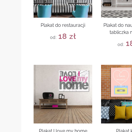
Plakat do restauracji
Plakat do nau
tabliczka
18
zł
od:
1
od:
Plakat I love my home
Plakat 