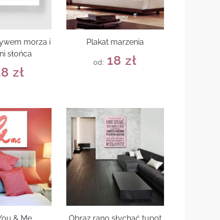
tywem morza i
Plakat marzenia
ni słońca
18
zł
od:
18
zł
 You & Me
Obraz rano słychać tupot