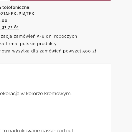
em
a telefoniczna:
ZIAŁEK-PIĄTEK:
6.00
1 31 71 81
izacja zamówień 5-8 dni roboczych
ka firma, polskie produkty
owa wysyłka dla zamówień powyżej 500 zł
. Dekoracja w kolorze kremowym.
st to nadrukowane passe-partout.