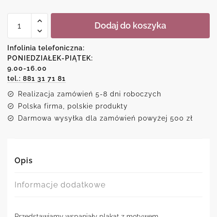
ilość
Dodaj do koszyka
Plakat
z
motywem
Infolinia telefoniczna:
Europy
PONIEDZIAŁEK-PIĄTEK:
i
9.00-16.00
Azji
tel.: 881 31 71 81
Realizacja zamówień 5-8 dni roboczych
Polska firma, polskie produkty
Darmowa wysyłka dla zamówień powyżej 500 zł
Opis
Informacje dodatkowe
Przedstawiamy wspaniały plakat z motywem