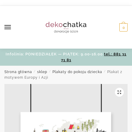
Skip
Skip
to
to
navigation
content
0
Infolinia: PONIEDZIAŁEK — PIĄTEK: 9.00-16.00
tel.: 881 31
71 81
Strona główna
/
sklep
/
Plakaty do pokoju dziecka
/
Plakat z
motywem Europy i Azji