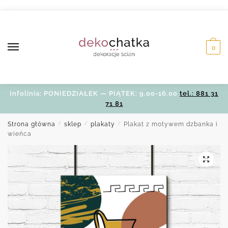
Skip
Skip
to
to
navigation
content
0
Infolinia: PONIEDZIAŁEK — PIĄTEK: 9.00-16.00
tel.: 881 31
71 81
Strona główna
/
sklep
/
plakaty
/
Plakat z motywem dzbanka i
wieńca