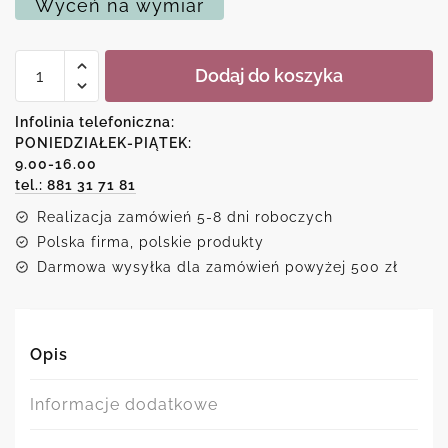
Wyceń na wymiar
ilość
Dodaj do koszyka
Plakat
z
motywem
Infolinia telefoniczna:
dzbanka
PONIEDZIAŁEK-PIĄTEK:
i
9.00-16.00
wieńca
tel.: 881 31 71 81
Realizacja zamówień 5-8 dni roboczych
Polska firma, polskie produkty
Darmowa wysyłka dla zamówień powyżej 500 zł
Opis
Informacje dodatkowe