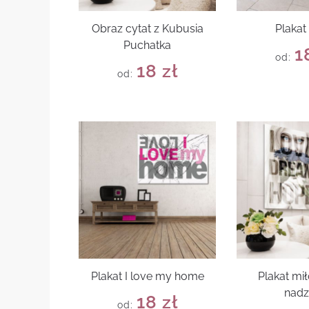
Obraz cytat z Kubusia
Plakat
Puchatka
1
od:
18
zł
od:
Plakat I love my home
Plakat mił
nadz
18
zł
od: