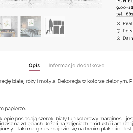
PONIED
róży
9.00-1
tel.: 88
Real
Pols
Darm
Opis
Informacje dodatkowe
rację białej róży i motyla. Dekoracja w kolorze zielonym.
m papierze.
lepie posiadają szeroki biały lub kolorowy margines - je
idzisz na zdjęciach. Jeżeli na zdjęciach produktu i aranżac
inesy - taki margines znajdzie się na twoim plakacie. Je