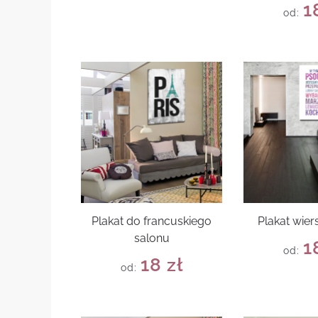
1
od:
Plakat do francuskiego
Plakat wie
salonu
1
od:
18
zł
od: