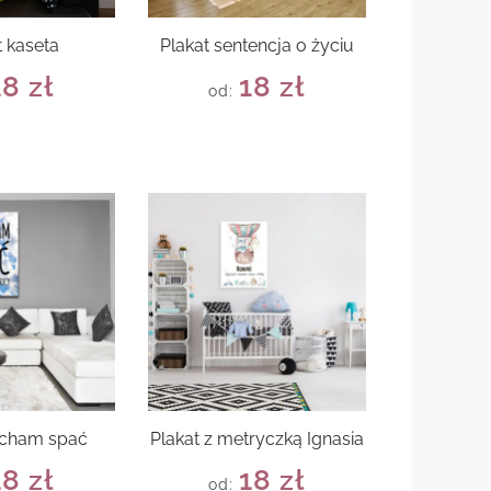
t kaseta
Plakat sentencja o życiu
18
zł
18
zł
od:
ocham spać
Plakat z metryczką Ignasia
18
zł
18
zł
od: