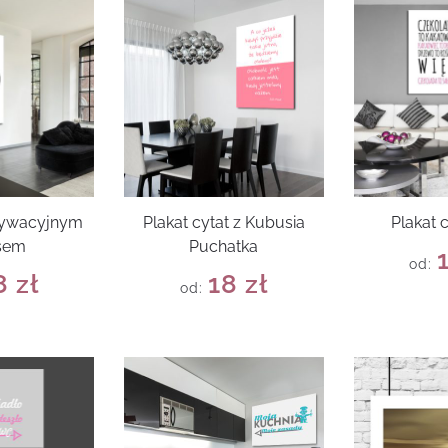
tywacyjnym
Plakat cytat z Kubusia
Plakat 
sem
Puchatka
od:
8
zł
18
zł
od: