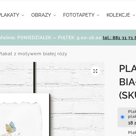
PLAKATY
OBRAZY
FOTOTAPETY
KOLEKCJE
nfolinia: PONIEDZIAŁEK — PIĄTEK: 9.00-16.00
tel.: 881 31 71 
Plakat z motywem białej róży
PL
BIA
(SK
Pla
pla
18
z
Pla