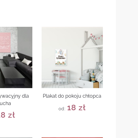
ywacyjny dla
Plakat do pokoju chłopca
iucha
18
zł
od:
18
zł