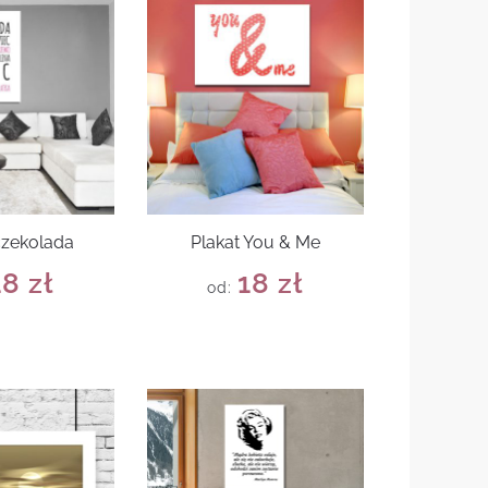
czekolada
Plakat You & Me
18
zł
18
zł
od: