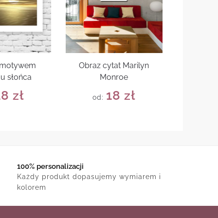
z motywem
Obraz cytat Marilyn
u słońca
Monroe
18
zł
18
zł
od:
100% personalizacji
Każdy produkt dopasujemy wymiarem i
kolorem