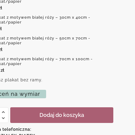
kat/papier
zł
kat z motywem białej róży – 30cm x 40cm -
kat/papier
ł
kat z motywem białej róży – 50cm x 70cm -
kat/papier
zł
kat z motywem białej róży – 70cm x 100cm -
kat/papier
0
zł
z plakat bez ramy.
eń na wymiar
Dodaj do koszyka
em
a telefoniczna: