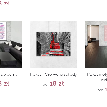
8
zł
rsz o domu
Plakat – Czerwone schody
Plakat mot
len
8
zł
18
zł
od:
od: