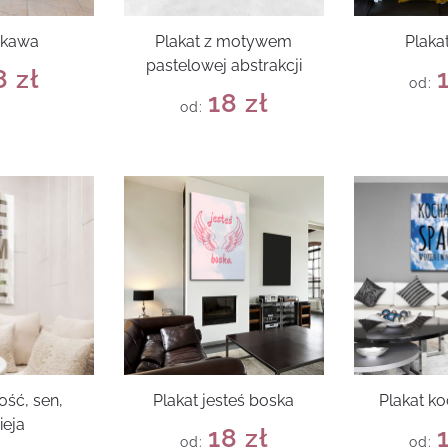
 kawa
Plakat z motywem
Plaka
pastelowej abstrakcji
8
zł
od:
18
zł
od:
ość, sen,
Plakat jesteś boska
Plakat k
ieja
18
zł
od:
od: