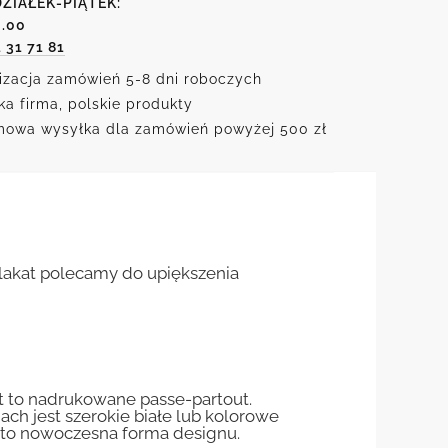
ZIAŁEK-PIĄTEK:
6.00
1 31 71 81
izacja zamówień 5-8 dni roboczych
ka firma, polskie produkty
owa wysyłka dla zamówień powyżej 500 zł
 Plakat polecamy do upiększenia
st to nadrukowane passe-partout.
jach jest szerokie białe lub kolorowe
st to nowoczesna forma designu.