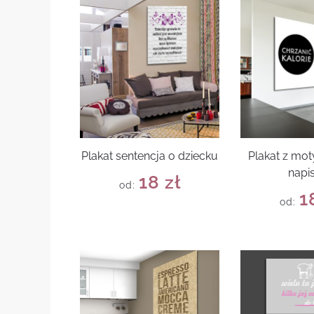
Plakat sentencja o dziecku
Plakat z mo
napi
18
zł
od:
1
od: