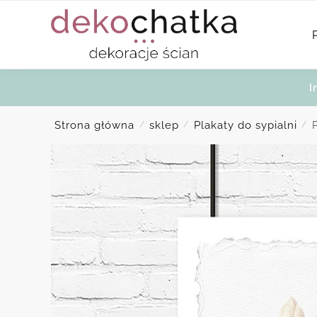
Skip
Skip
to
to
navigation
content
I
Strona główna
sklep
Plakaty do sypialni
/
/
/