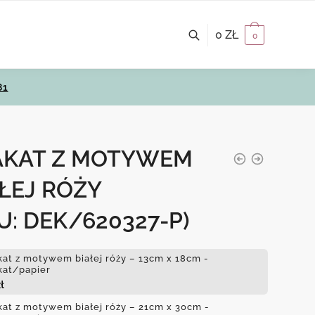
0
ZŁ
0
81
AKAT Z MOTYWEM
ŁEJ RÓŻY
U: DEK/620327-P)
kat z motywem białej róży – 13cm x 18cm -
kat/papier
ł
kat z motywem białej róży – 21cm x 30cm -