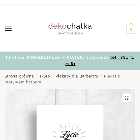
Skip
Skip
to
to
navigation
content
0
Infolinia: PONIEDZIAŁEK — PIĄTEK: 9.00-16.00
tel.: 881 31
71 81
Strona główna
/
sklep
/
Plakaty dla Barberów
/
Plakat z
motywem barbera