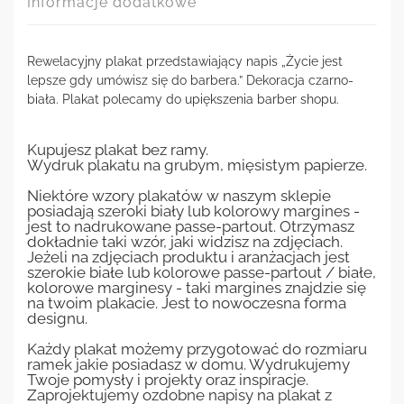
Informacje dodatkowe
Rewelacyjny plakat przedstawiający napis „Życie jest
lepsze gdy umówisz się do barbera.” Dekoracja czarno-
biała. Plakat polecamy do upiększenia barber shopu.
Kupujesz plakat bez ramy.
Wydruk plakatu na grubym, mięsistym papierze.
Niektóre wzory plakatów w naszym sklepie
posiadają szeroki biały lub kolorowy margines -
jest to nadrukowane passe-partout. Otrzymasz
dokładnie taki wzór, jaki widzisz na zdjęciach.
Jeżeli na zdjęciach produktu i aranżacjach jest
szerokie białe lub kolorowe passe-partout / białe,
kolorowe marginesy - taki margines znajdzie się
na twoim plakacie. Jest to nowoczesna forma
designu.
Każdy plakat możemy przygotować do rozmiaru
ramek jakie posiadasz w domu. Wydrukujemy
Twoje pomysły i projekty oraz inspiracje.
Zaprojektujemy ozdobne napisy na plakat z