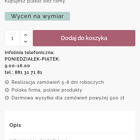
Kupujesz plakat bez ramy.
Wyceń na wymiar
ilość
Dodaj do koszyka
Plakat
z
motywem
Infolinia telefoniczna:
barbera
PONIEDZIAŁEK-PIĄTEK:
9.00-16.00
tel.: 881 31 71 81
Realizacja zamówień 5-8 dni roboczych
Polska firma, polskie produkty
Darmowa wysyłka dla zamówień powyżej 500 zł
Opis