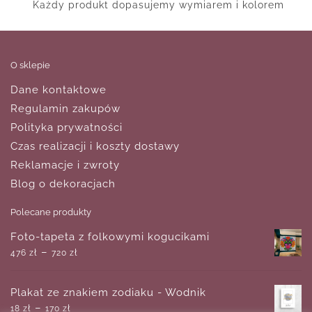
Każdy produkt dopasujemy wymiarem i kolorem
O sklepie
Dane kontaktowe
Regulamin zakupów
Polityka prywatności
Czas realizacji i koszty dostawy
Reklamacje i zwroty
Blog o dekoracjach
Polecane produkty
Foto-tapeta z folkowymi kogucikami
–
476
zł
720
zł
Plakat ze znakiem zodiaku - Wodnik
–
18
zł
170
zł