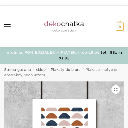
Skip
Skip
to
to
navigation
content
0
Infolinia: PONIEDZIAŁEK — PIĄTEK: 9.00-16.00
tel.: 881 31
71 81
Strona główna
/
sklep
/
Plakaty do biura
/
Plakat z motywem
abstrakcyjnego wzoru