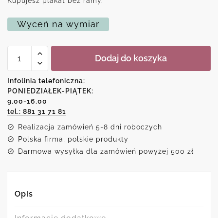
Kupujesz plakat bez ramy.
Wyceń na wymiar
ilość
Dodaj do koszyka
Plakat
z
motywem
Infolinia telefoniczna:
abstrakcyjnego
PONIEDZIAŁEK-PIĄTEK:
wzoru
9.00-16.00
tel.: 881 31 71 81
Realizacja zamówień 5-8 dni roboczych
Polska firma, polskie produkty
Darmowa wysyłka dla zamówień powyżej 500 zł
Opis