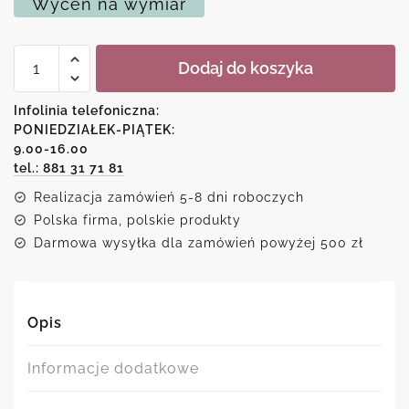
Wyceń na wymiar
ilość
Dodaj do koszyka
Plakat
z
jeleniem
Infolinia telefoniczna:
i
PONIEDZIAŁEK-PIĄTEK:
lasem
9.00-16.00
tel.: 881 31 71 81
Realizacja zamówień 5-8 dni roboczych
Polska firma, polskie produkty
Darmowa wysyłka dla zamówień powyżej 500 zł
Opis
Informacje dodatkowe