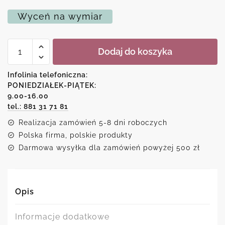
Wyceń na wymiar
ilość
Dodaj do koszyka
Plakat
z
małpą
Infolinia telefoniczna:
w
PONIEDZIAŁEK-PIĄTEK:
kapeluszu
9.00-16.00
tel.: 881 31 71 81
Realizacja zamówień 5-8 dni roboczych
Polska firma, polskie produkty
Darmowa wysyłka dla zamówień powyżej 500 zł
Opis
Informacje dodatkowe