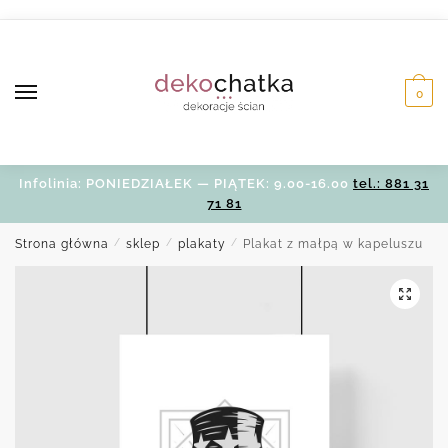
Skip
Skip
to
to
navigation
content
0
Infolinia: PONIEDZIAŁEK — PIĄTEK: 9.00-16.00
tel.: 881 31
71 81
Strona główna
/
sklep
/
plakaty
/
Plakat z małpą w kapeluszu