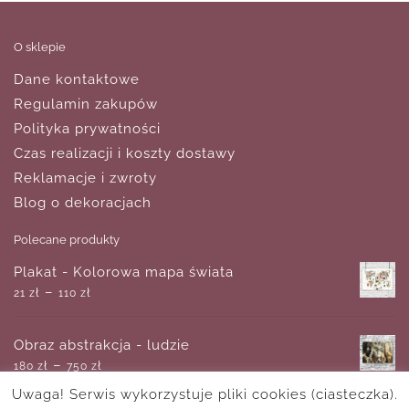
O sklepie
Dane kontaktowe
Regulamin zakupów
Polityka prywatności
Czas realizacji i koszty dostawy
Reklamacje i zwroty
Blog o dekoracjach
Polecane produkty
Plakat - Kolorowa mapa świata
–
21
zł
110
zł
Obraz abstrakcja - ludzie
–
180
zł
750
zł
Uwaga! Serwis wykorzystuje pliki cookies (ciasteczka).