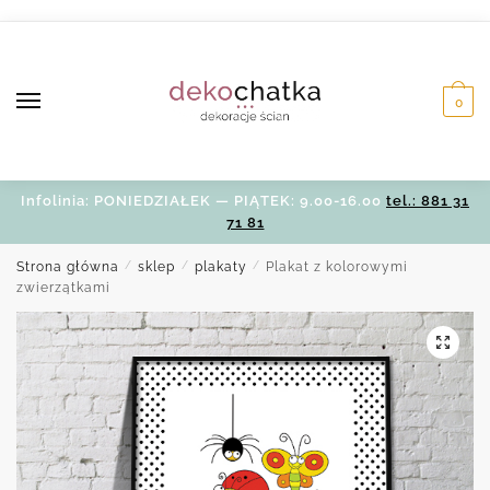
Skip
Skip
to
to
navigation
content
0
Infolinia: PONIEDZIAŁEK — PIĄTEK: 9.00-16.00
tel.: 881 31
71 81
Strona główna
/
sklep
/
plakaty
/
Plakat z kolorowymi
zwierzątkami