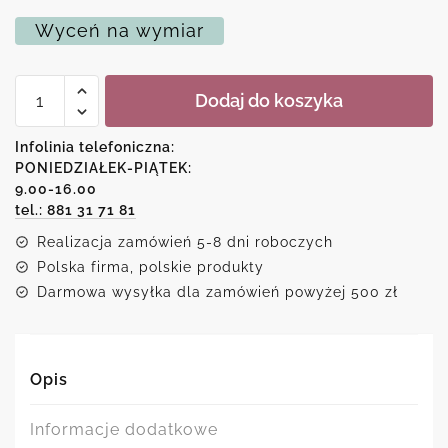
Wyceń na wymiar
ilość
Dodaj do koszyka
Plakat
z
kolorowymi
Infolinia telefoniczna:
zwierzątkami
PONIEDZIAŁEK-PIĄTEK:
9.00-16.00
tel.: 881 31 71 81
Realizacja zamówień 5-8 dni roboczych
Polska firma, polskie produkty
Darmowa wysyłka dla zamówień powyżej 500 zł
Opis
Informacje dodatkowe