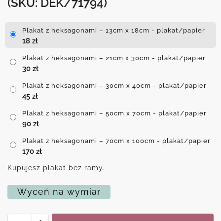
(SKU: DEK/71794)
Plakat z heksagonami – 13cm x 18cm - plakat/papier
18
zł
Plakat z heksagonami – 21cm x 30cm - plakat/papier
30
zł
Plakat z heksagonami – 30cm x 40cm - plakat/papier
45
zł
Plakat z heksagonami – 50cm x 70cm - plakat/papier
90
zł
Plakat z heksagonami – 70cm x 100cm - plakat/papier
170
zł
Kupujesz plakat bez ramy.
Wyceń na wymiar
ilość