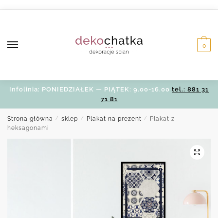
Skip
Skip
to
to
navigation
content
0
Infolinia: PONIEDZIAŁEK — PIĄTEK: 9.00-16.00
tel.: 881 31
71 81
Strona główna
/
sklep
/
Plakat na prezent
/
Plakat z
heksagonami