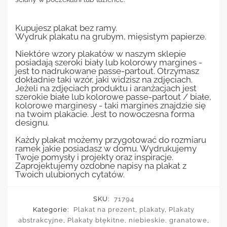
Kupujesz plakat bez ramy.
Wydruk plakatu na grubym, mięsistym papierze.
Niektóre wzory plakatów w naszym sklepie
posiadają szeroki biały lub kolorowy margines -
jest to nadrukowane passe-partout. Otrzymasz
dokładnie taki wzór, jaki widzisz na zdjęciach.
Jeżeli na zdjęciach produktu i aranżacjach jest
szerokie białe lub kolorowe passe-partout / białe,
kolorowe marginesy - taki margines znajdzie się
na twoim plakacie. Jest to nowoczesna forma
designu.
Każdy plakat możemy przygotować do rozmiaru
ramek jakie posiadasz w domu. Wydrukujemy
Twoje pomysły i projekty oraz inspiracje.
Zaprojektujemy ozdobne napisy na plakat z
Twoich ulubionych cytatów.
SKU:
71794
Kategorie:
Plakat na prezent
,
plakaty
,
Plakaty
abstrakcyjne
,
Plakaty błękitne, niebieskie, granatowe
,