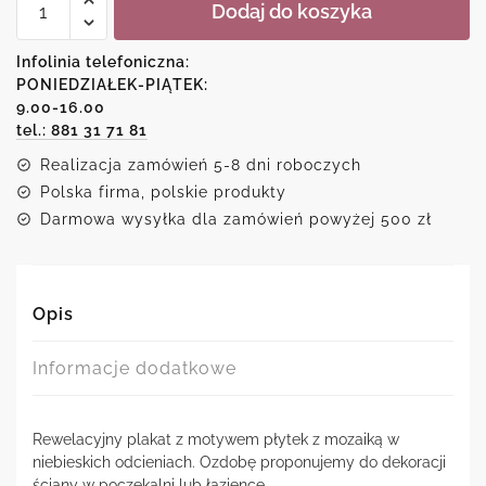
Dodaj do koszyka
Plakat
z
heksagonami
Infolinia telefoniczna:
PONIEDZIAŁEK-PIĄTEK:
9.00-16.00
tel.: 881 31 71 81
Realizacja zamówień 5-8 dni roboczych
Polska firma, polskie produkty
Darmowa wysyłka dla zamówień powyżej 500 zł
Opis
Informacje dodatkowe
Rewelacyjny plakat z motywem płytek z mozaiką w
niebieskich odcieniach. Ozdobę proponujemy do dekoracji
ściany w poczekalni lub łazience.