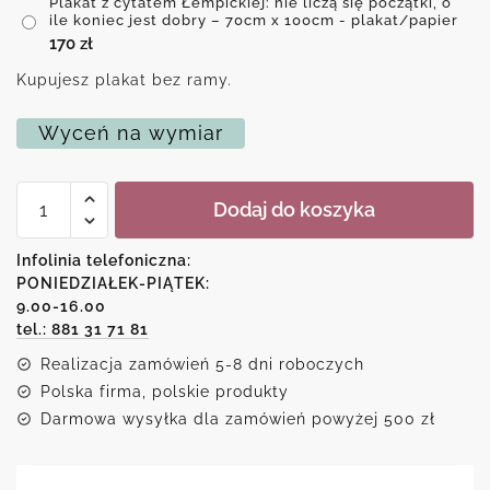
Plakat z cytatem Łempickiej: nie liczą się początki, o
ile koniec jest dobry – 70cm x 100cm - plakat/papier
170
zł
Kupujesz plakat bez ramy.
Wyceń na wymiar
ilość
Dodaj do koszyka
Plakat
z
cytatem
Infolinia telefoniczna:
Łempickiej:
PONIEDZIAŁEK-PIĄTEK:
nie
9.00-16.00
liczą
się
tel.: 881 31 71 81
początki,
Realizacja zamówień 5-8 dni roboczych
o
ile
Polska firma, polskie produkty
koniec
Darmowa wysyłka dla zamówień powyżej 500 zł
jest
dobry