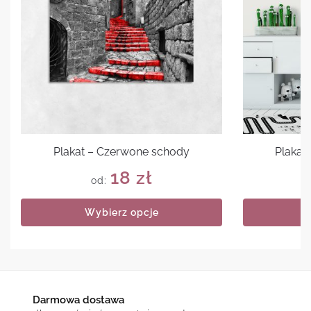
Plakat – Czerwone schody
Plakat
18
zł
od:
Wybierz opcje
Darmowa dostawa