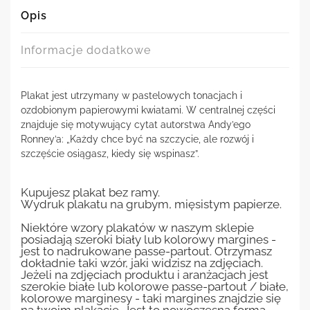
Opis
Informacje dodatkowe
Plakat jest utrzymany w pastelowych tonacjach i
ozdobionym papierowymi kwiatami. W centralnej części
znajduje się motywujący cytat autorstwa Andy’ego
Ronney’a: „Każdy chce być na szczycie, ale rozwój i
szczęście osiągasz, kiedy się wspinasz”.
Kupujesz plakat bez ramy.
Wydruk plakatu na grubym, mięsistym papierze.
Niektóre wzory plakatów w naszym sklepie
posiadają szeroki biały lub kolorowy margines -
jest to nadrukowane passe-partout. Otrzymasz
dokładnie taki wzór, jaki widzisz na zdjęciach.
Jeżeli na zdjęciach produktu i aranżacjach jest
szerokie białe lub kolorowe passe-partout / białe,
kolorowe marginesy - taki margines znajdzie się
na twoim plakacie. Jest to nowoczesna forma