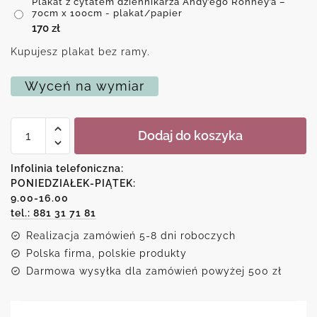
Plakat z cytatem dziennikarza Andy’ego Ronney’a –
70cm x 100cm - plakat/papier
170
zł
Kupujesz plakat bez ramy.
Wyceń na wymiar
ilość
Dodaj do koszyka
Plakat
z
cytatem
Infolinia telefoniczna:
dziennikarza
PONIEDZIAŁEK-PIĄTEK:
Andy’ego
9.00-16.00
Ronney’a
tel.: 881 31 71 81
Realizacja zamówień 5-8 dni roboczych
Polska firma, polskie produkty
Darmowa wysyłka dla zamówień powyżej 500 zł