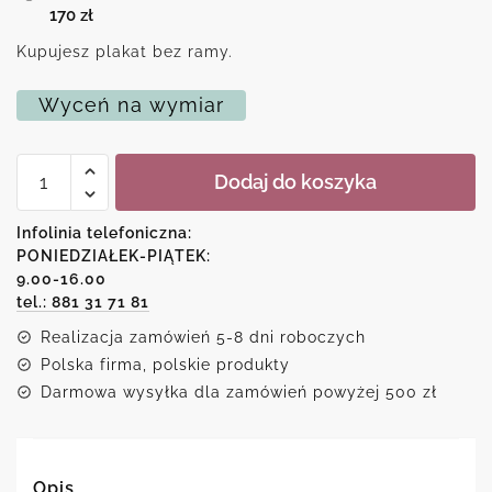
170
zł
Kupujesz plakat bez ramy.
Wyceń na wymiar
ilość
Dodaj do koszyka
Plakat
w
stylu
Infolinia telefoniczna:
art
PONIEDZIAŁEK-PIĄTEK:
deco
9.00-16.00
-
W
tel.: 881 31 71 81
tym
Realizacja zamówień 5-8 dni roboczych
domu
mieszka
Polska firma, polskie produkty
miłość
Darmowa wysyłka dla zamówień powyżej 500 zł
Opis