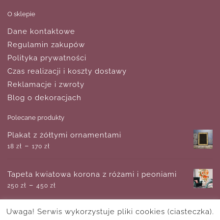
O sklepie
Dane kontaktowe
Regulamin zakupów
Polityka prywatności
Czas realizacji i koszty dostawy
Reklamacje i zwroty
Blog o dekoracjach
Polecane produkty
Plakat z żółtymi ornamentami
–
18
zł
170
zł
Tapeta kwiatowa korona z różami i peoniami
–
250
zł
450
zł
Uwaga! Serwis wykorzystuje pliki cookies (ciasteczka).
Plakat z reprodukcją - kobieta i kot przy