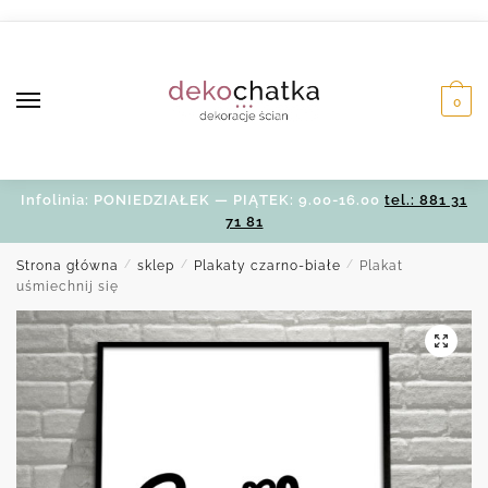
Skip
Skip
to
to
navigation
content
0
Infolinia: PONIEDZIAŁEK — PIĄTEK: 9.00-16.00
tel.: 881 31
71 81
Strona główna
/
sklep
/
Plakaty czarno-białe
/
Plakat
uśmiechnij się