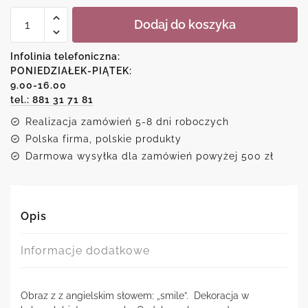
ilość
Dodaj do koszyka
Plakat
uśmiechnij
się
Infolinia telefoniczna:
PONIEDZIAŁEK-PIĄTEK:
9.00-16.00
tel.: 881 31 71 81
Realizacja zamówień 5-8 dni roboczych
Polska firma, polskie produkty
Darmowa wysyłka dla zamówień powyżej 500 zł
Opis
Informacje dodatkowe
Obraz z z angielskim słowem: „smile”. Dekoracja w