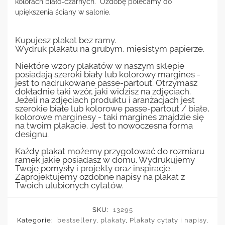
kolorach biało-czarnych. Ozdobę polecamy do
upiększenia ściany w salonie.
Kupujesz plakat bez ramy.
Wydruk plakatu na grubym, mięsistym papierze.
Niektóre wzory plakatów w naszym sklepie
posiadają szeroki biały lub kolorowy margines -
jest to nadrukowane passe-partout. Otrzymasz
dokładnie taki wzór, jaki widzisz na zdjęciach.
Jeżeli na zdjęciach produktu i aranżacjach jest
szerokie białe lub kolorowe passe-partout / białe,
kolorowe marginesy - taki margines znajdzie się
na twoim plakacie. Jest to nowoczesna forma
designu.
Każdy plakat możemy przygotować do rozmiaru
ramek jakie posiadasz w domu. Wydrukujemy
Twoje pomysły i projekty oraz inspiracje.
Zaprojektujemy ozdobne napisy na plakat z
Twoich ulubionych cytatów.
SKU:
13295
Kategorie:
bestsellery
,
plakaty
,
Plakaty cytaty i napisy
,