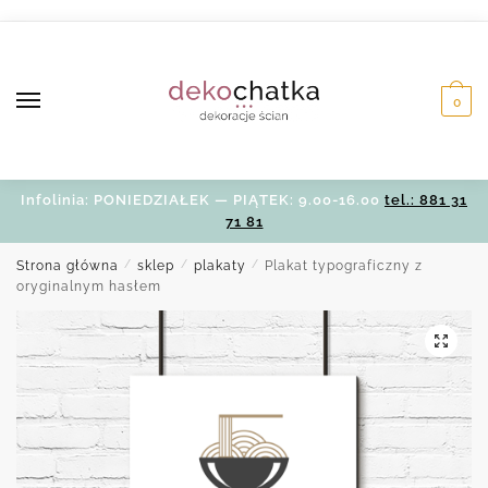
Skip
Skip
to
to
navigation
content
0
Infolinia: PONIEDZIAŁEK — PIĄTEK: 9.00-16.00
tel.: 881 31
71 81
Strona główna
/
sklep
/
plakaty
/
Plakat typograficzny z
oryginalnym hasłem