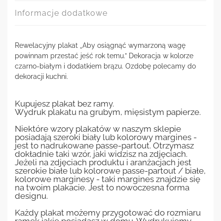
Informacje dodatkowe
Rewelacyjny plakat „Aby osiągnąć wymarzoną wagę
powinnam przestać jeść rok temu.” Dekoracja w kolorze
czarno-białym i dodatkiem brązu. Ozdobę polecamy do
dekoracji kuchni.
Kupujesz plakat bez ramy.
Wydruk plakatu na grubym, mięsistym papierze.
Niektóre wzory plakatów w naszym sklepie
posiadają szeroki biały lub kolorowy margines -
jest to nadrukowane passe-partout. Otrzymasz
dokładnie taki wzór, jaki widzisz na zdjęciach.
Jeżeli na zdjęciach produktu i aranżacjach jest
szerokie białe lub kolorowe passe-partout / białe,
kolorowe marginesy - taki margines znajdzie się
na twoim plakacie. Jest to nowoczesna forma
designu.
Każdy plakat możemy przygotować do rozmiaru