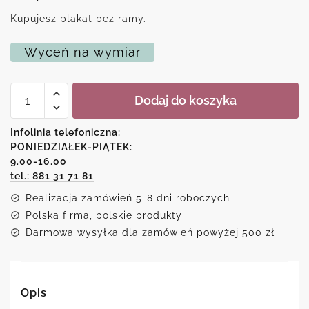
Kupujesz plakat bez ramy.
Wyceń na wymiar
ilość
Dodaj do koszyka
Plakat
typograficzny
z
Infolinia telefoniczna:
oryginalnym
PONIEDZIAŁEK-PIĄTEK:
hasłem
9.00-16.00
tel.: 881 31 71 81
Realizacja zamówień 5-8 dni roboczych
Polska firma, polskie produkty
Darmowa wysyłka dla zamówień powyżej 500 zł
Opis