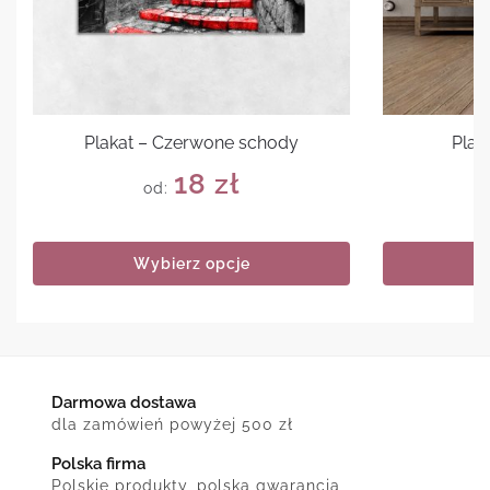
Plakat – Czerwone schody
Plak
18
zł
od:
Wybierz opcje
Darmowa dostawa
dla zamówień powyżej 500 zł
Polska firma
Polskie produkty, polska gwarancja