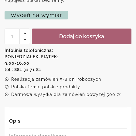
Kupujesz plakat bez ramy.
Wyceń na wymiar
ilość
Dodaj do koszyka
Plakat
typograficzny
z
Infolinia telefoniczna:
ilustracją
PONIEDZIAŁEK-PIĄTEK:
pił
9.00-16.00
łańcuchowych
tel.: 881 31 71 81
Realizacja zamówień 5-8 dni roboczych
Polska firma, polskie produkty
Darmowa wysyłka dla zamówień powyżej 500 zł
Opis