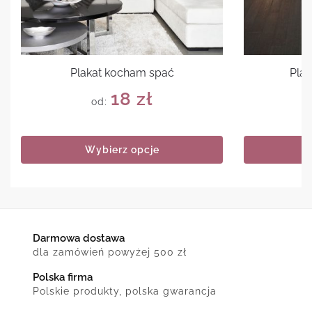
Plakat kocham spać
Plak
18
zł
od:
Wybierz opcje
Darmowa dostawa
dla zamówień powyżej 500 zł
Polska firma
Polskie produkty, polska gwarancja