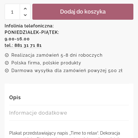
ilość
Dodaj do koszyka
Plakat
-
Time
Infolinia telefoniczna:
to
PONIEDZIAŁEK-PIĄTEK:
relax
9.00-16.00
tel.: 881 31 71 81
Realizacja zamówień 5-8 dni roboczych
Polska firma, polskie produkty
Darmowa wysyłka dla zamówień powyżej 500 zł
Opis
Informacje dodatkowe
Plakat przedstawiający napis „Time to relax”. Dekoracja