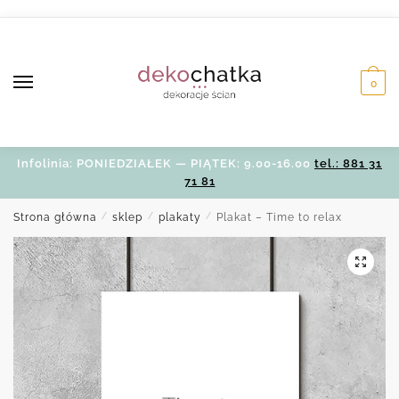
Skip
Skip
to
to
navigation
content
0
Infolinia: PONIEDZIAŁEK — PIĄTEK: 9.00-16.00
tel.: 881 31
71 81
Strona główna
/
sklep
/
plakaty
/
Plakat – Time to relax