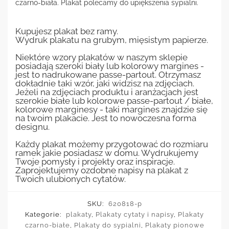
czarno-biała. Plakat polecamy do upiększenia sypialni.
Kupujesz plakat bez ramy.
Wydruk plakatu na grubym, mięsistym papierze.
Niektóre wzory plakatów w naszym sklepie
posiadają szeroki biały lub kolorowy margines -
jest to nadrukowane passe-partout. Otrzymasz
dokładnie taki wzór, jaki widzisz na zdjęciach.
Jeżeli na zdjęciach produktu i aranżacjach jest
szerokie białe lub kolorowe passe-partout / białe,
kolorowe marginesy - taki margines znajdzie się
na twoim plakacie. Jest to nowoczesna forma
designu.
Każdy plakat możemy przygotować do rozmiaru
ramek jakie posiadasz w domu. Wydrukujemy
Twoje pomysły i projekty oraz inspiracje.
Zaprojektujemy ozdobne napisy na plakat z
Twoich ulubionych cytatów.
SKU:
620818-p
Kategorie:
plakaty
,
Plakaty cytaty i napisy
,
Plakaty
czarno-białe
,
Plakaty do sypialni
,
Plakaty pionowe