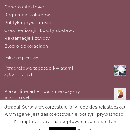
Dane kontaktowe
Regulamin zakupów
Polityka prywatności
Czas realizacji i koszty dostawy
Reklamacje i zwroty
Blog o dekoracjach
Polecane produkty
Kwadratowa tapeta z kwiatami
–
476
zł
720
zł
Plakat line art - Twarz mężczyzny
–
18
zł
170
zł
Uwaga! Serwis wykorzystuje pliki cookies (ciasteczka).
Wymagane jest zaakceptowanie polityki prywatności.
Tryptyk z różową abstrakcją żywiczną
–
Kliknij tutaj, aby zaakceptować i zamknąć ten
270
zł
529
zł