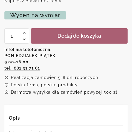
Kupujesz plakat bez ramy.
Wyceń na wymiar
ilość
Dodaj do koszyka
Plakat
-
The
Infolinia telefoniczna:
barber
PONIEDZIAŁEK-PIĄTEK:
time
9.00-16.00
tel.: 881 31 71 81
Realizacja zamówień 5-8 dni roboczych
Polska firma, polskie produkty
Darmowa wysyłka dla zamówień powyżej 500 zł
Opis