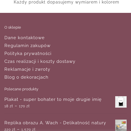
Każdy produkt dopasujemy wymiarem i kolorem
O sklepie
Dane kontaktowe
Regulamin zakupów
Polityka prywatności
Czas realizacji i koszty dostawy
Reklamacje i zwroty
Blog o dekoracjach
Polecane produkty
Plakat - super bohater to moje drugie imię
–
18
zł
170
zł
Replika obrazu A. Wach - Delikatność natury
–
220
zł
1,570
zł