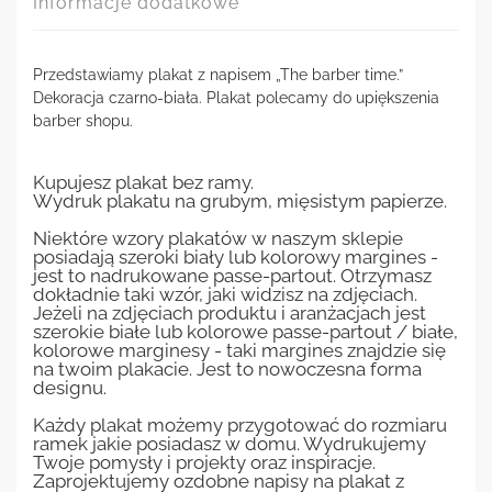
Informacje dodatkowe
Przedstawiamy plakat z napisem „The barber time.”
Dekoracja czarno-biała. Plakat polecamy do upiększenia
barber shopu.
Kupujesz plakat bez ramy.
Wydruk plakatu na grubym, mięsistym papierze.
Niektóre wzory plakatów w naszym sklepie
posiadają szeroki biały lub kolorowy margines -
jest to nadrukowane passe-partout. Otrzymasz
dokładnie taki wzór, jaki widzisz na zdjęciach.
Jeżeli na zdjęciach produktu i aranżacjach jest
szerokie białe lub kolorowe passe-partout / białe,
kolorowe marginesy - taki margines znajdzie się
na twoim plakacie. Jest to nowoczesna forma
designu.
Każdy plakat możemy przygotować do rozmiaru
ramek jakie posiadasz w domu. Wydrukujemy
Twoje pomysły i projekty oraz inspiracje.
Zaprojektujemy ozdobne napisy na plakat z