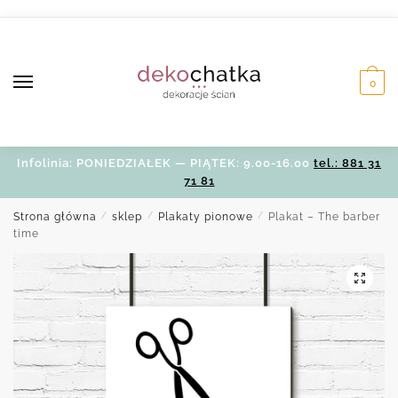
Skip
Skip
to
to
navigation
content
0
Infolinia: PONIEDZIAŁEK — PIĄTEK: 9.00-16.00
tel.: 881 31
71 81
Strona główna
/
sklep
/
Plakaty pionowe
/
Plakat – The barber
time