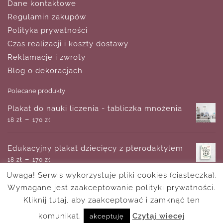
Dane kontaktowe
Regulamin zakupów
Polityka prywatności
Czas realizacji i koszty dostawy
Reklamacje i zwroty
Blog o dekoracjach
Polecane produkty
Plakat do nauki liczenia - tabliczka mnożenia
–
18
zł
170
zł
Edukacyjny plakat dziecięcy z pterodaktylem
–
18
zł
170
zł
Uwaga! Serwis wykorzystuje pliki cookies (ciasteczka).
Wymagane jest zaakceptowanie polityki prywatności.
Plakat z patentem z 1891r. na papier toaletowy
–
Kliknij tutaj, aby zaakceptować i zamknąć ten
18
zł
170
zł
komunikat.
Czytaj wiecej
akceptuję