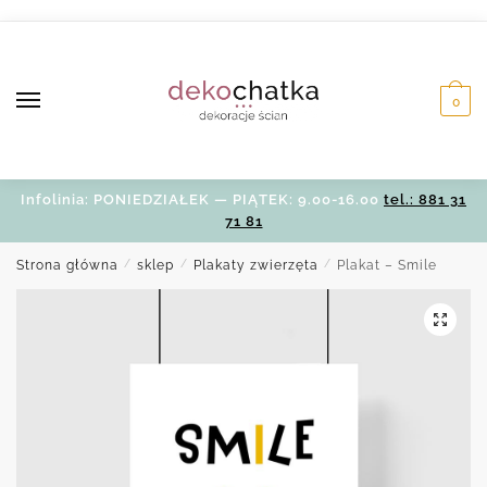
Skip
Skip
to
to
navigation
content
0
Infolinia: PONIEDZIAŁEK — PIĄTEK: 9.00-16.00
tel.: 881 31
71 81
Strona główna
/
sklep
/
Plakaty zwierzęta
/
Plakat – Smile