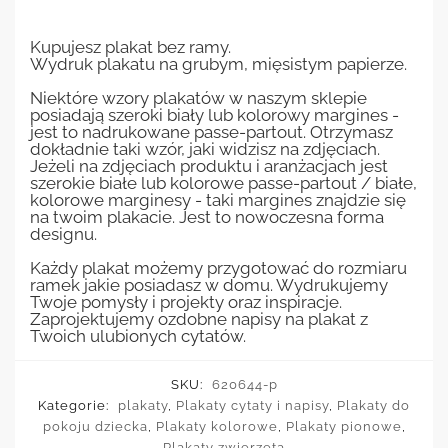
Kupujesz plakat bez ramy.
Wydruk plakatu na grubym, mięsistym papierze.
Niektóre wzory plakatów w naszym sklepie
posiadają szeroki biały lub kolorowy margines -
jest to nadrukowane passe-partout. Otrzymasz
dokładnie taki wzór, jaki widzisz na zdjęciach.
Jeżeli na zdjęciach produktu i aranżacjach jest
szerokie białe lub kolorowe passe-partout / białe,
kolorowe marginesy - taki margines znajdzie się
na twoim plakacie. Jest to nowoczesna forma
designu.
Każdy plakat możemy przygotować do rozmiaru
ramek jakie posiadasz w domu. Wydrukujemy
Twoje pomysły i projekty oraz inspiracje.
Zaprojektujemy ozdobne napisy na plakat z
Twoich ulubionych cytatów.
SKU:
620644-p
Kategorie:
plakaty
,
Plakaty cytaty i napisy
,
Plakaty do
pokoju dziecka
,
Plakaty kolorowe
,
Plakaty pionowe
,
Plakaty zwierzęta