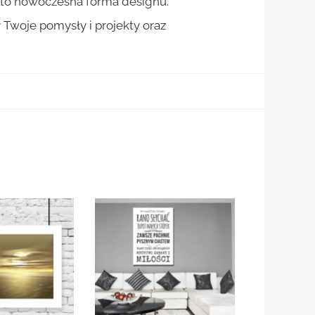
st to nowoczesna forma designu.
woje pomysły i projekty oraz