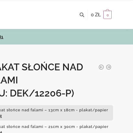
0
ZŁ
0
81
AKAT SŁOŃCE NAD
LAMI
U: DEK/12206-P)
kat słońce nad falami – 13cm x 18cm - plakat/papier
ł
kat słońce nad falami – 21cm x 30cm - plakat/papier
zł