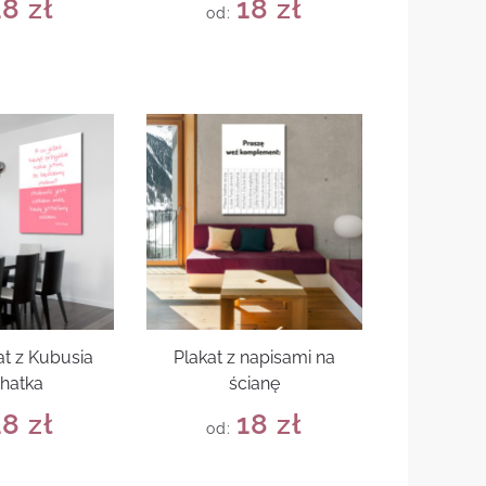
18
zł
18
zł
od:
at z Kubusia
Plakat z napisami na
hatka
ścianę
18
zł
18
zł
od: