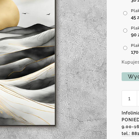
Pla
45
z
Pla
90
Pla
17
Kupujes
Wyc
ilość
Plakat
słońce
nad
Infolini
falami
PONIED
9.00-1
tel.: 88