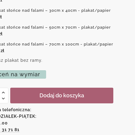
kat słońce nad falami – 30cm x 40cm - plakat/papier
ł
kat słońce nad falami – 50cm x 70cm - plakat/papier
zł
kat słońce nad falami – 70cm x 100cm - plakat/papier
0
zł
z plakat bez ramy.
eń na wymiar
Dodaj do koszyka
a telefoniczna:
ZIAŁEK-PIĄTEK:
6.00
1 31 71 81