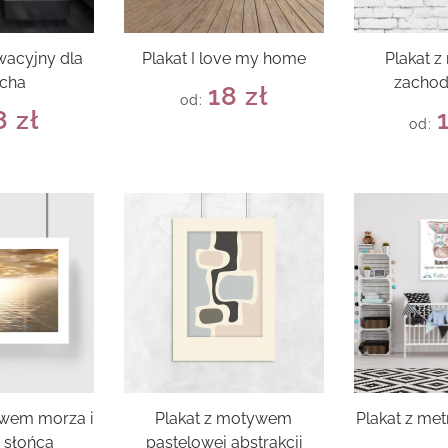
wacyjny dla
Plakat I love my home
Plakat 
ucha
zachod
18
zł
od:
8
zł
od:
ywem morza i
Plakat z motywem
Plakat z met
 słońca
pastelowej abstrakcji