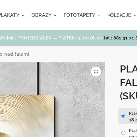
PLAKATY
OBRAZY
FOTOTAPETY
KOLEKCJE
nfolinia: PONIEDZIAŁEK — PIĄTEK: 9.00-16.00
tel.: 881 31 71 
e nad falami
PL
FA
(SK
Pla
18
z
Pla
30