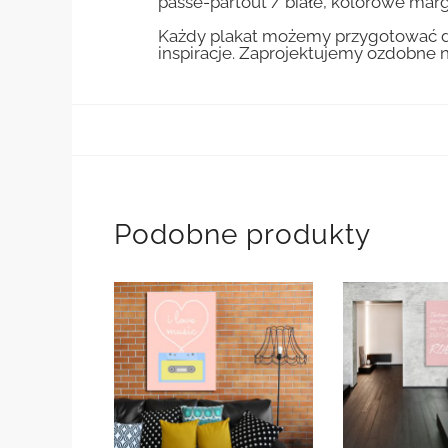
passe-partout / białe, kolorowe marg
Każdy plakat możemy przygotować do
inspiracje. Zaprojektujemy ozdobne n
Podobne produkty