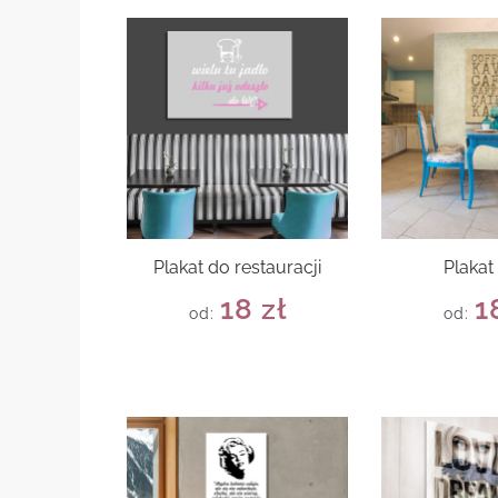
Plakat do restauracji
Plakat
18
zł
1
od:
od: