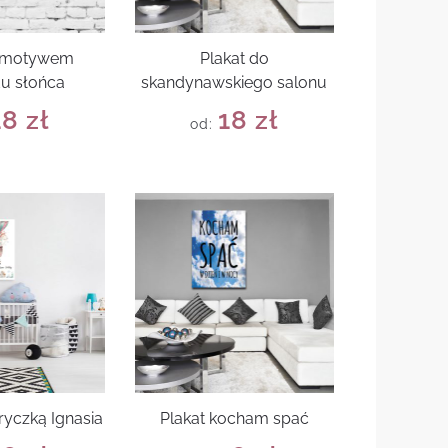
z motywem
Plakat do
u słońca
skandynawskiego salonu
18
zł
18
zł
od:
ryczką Ignasia
Plakat kocham spać