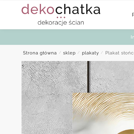
Skip
Skip
to
to
navigation
content
I
Strona główna
sklep
plakaty
Plakat słońc
/
/
/