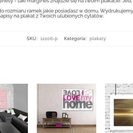
inesy - taki margines znajdzie się na twoim plakacie. Je
 rozmiaru ramek jakie posiadasz w domu. Wydrukujemy T
apisy na plakat z Twoich ulubionych cytatów.
SKU:
12206-p
Kategoria:
plakaty