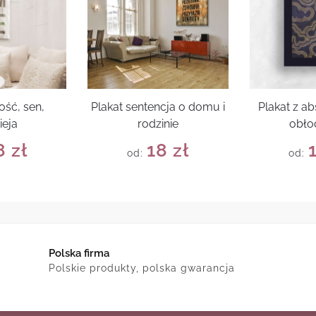
ość, sen,
Plakat sentencja o domu i
Plakat z a
ieja
rodzinie
obło
8
zł
18
zł
od:
od:
Polska firma
Polskie produkty, polska gwarancja