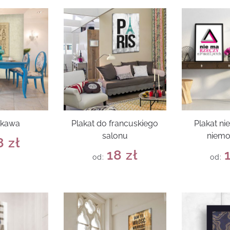
 kawa
Plakat do francuskiego
Plakat ni
salonu
niemo
8
zł
18
zł
od:
od: