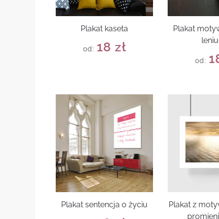
Plakat kaseta
Plakat moty
leni
18
zł
od:
1
od:
Plakat sentencja o życiu
Plakat z mot
promieni