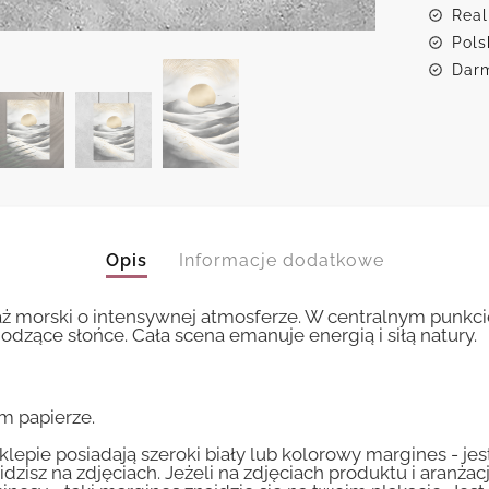
Real
Pols
Darm
Opis
Informacje dodatkowe
aż morski o intensywnej atmosferze. W centralnym punkc
dzące słońce. Cała scena emanuje energią i siłą natury.
m papierze.
lepie posiadają szeroki biały lub kolorowy margines - je
idzisz na zdjęciach. Jeżeli na zdjęciach produktu i aranżac