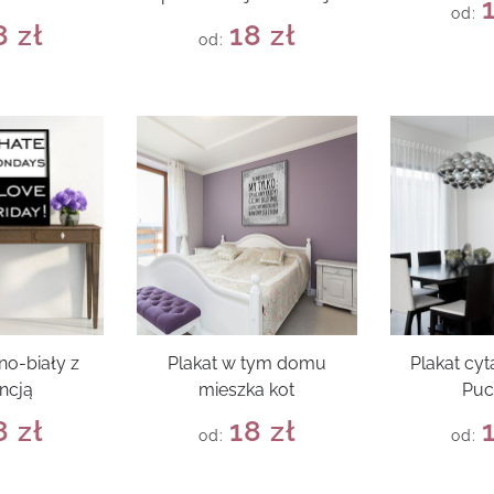
od:
8
zł
18
zł
od:
no-biały z
Plakat w tym domu
Plakat cyt
ncją
mieszka kot
Puc
8
zł
18
zł
od:
od: