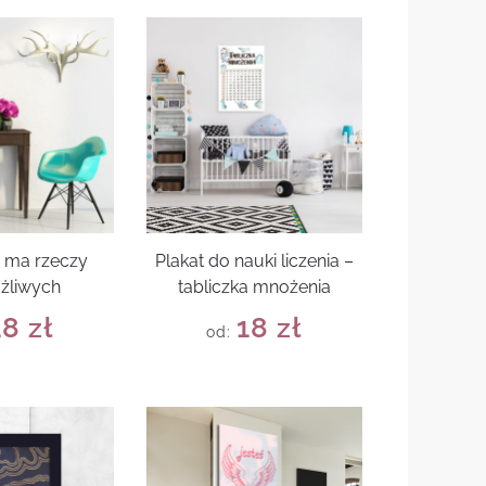
e ma rzeczy
Plakat do nauki liczenia –
żliwych
tabliczka mnożenia
18
zł
18
zł
od: