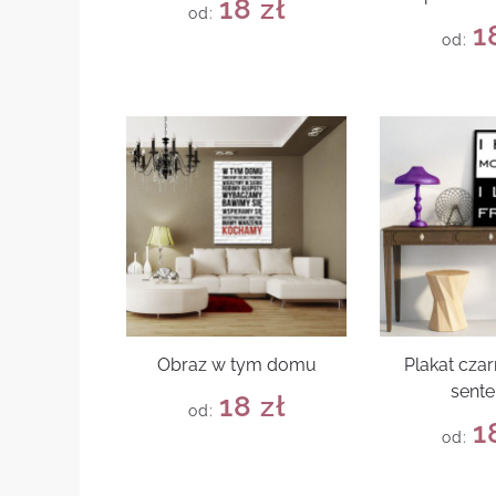
18
zł
od:
1
od:
Obraz w tym domu
Plakat czar
sente
18
zł
od:
1
od: