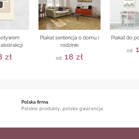
 motywem
Plakat sentencja o domu i
Plakat do p
abstrakcji
rodzinie
od:
8
zł
18
zł
od:
Polska firma
Polskie produkty, polska gwarancja