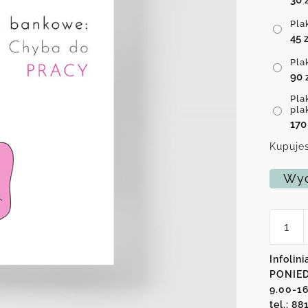
Pla
45
z
Pla
90
Pla
pla
17
Kupujes
Wyc
ilość
Plakat
-
Podróż
Infolini
do
PONIED
pracy
9.00-1
tel.: 88