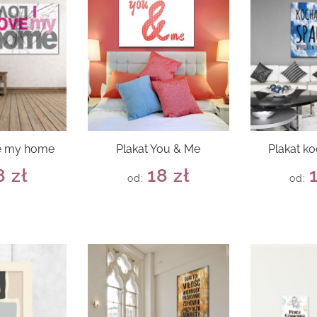
ve my home
Plakat You & Me
Plakat k
8
zł
18
zł
od:
od: