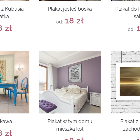
 z Kubusia
Plakat jesteś boska
Plakat do 
atka
sa
18
zł
od:
8
zł
od:
 kawa
Plakat w tym domu
Plakat 
mieszka kot
zachod
8
zł