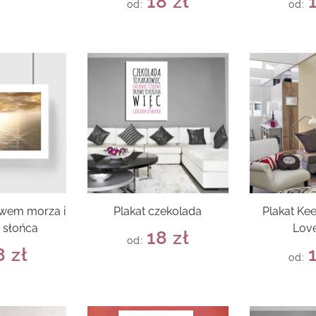
18
zł
od:
od:
ywem morza i
Plakat czekolada
Plakat Ke
 słońca
Love
18
zł
od:
8
zł
od: