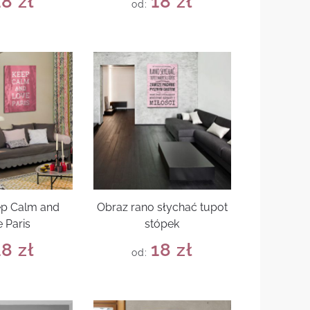
18
zł
18
zł
od:
ep Calm and
Obraz rano słychać tupot
 Paris
stópek
18
zł
18
zł
od: