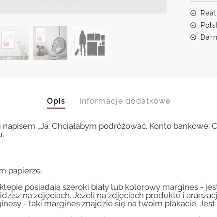
Real
Pols
Darm
Opis
Informacje dodatkowe
i napisem „Ja: Chciałabym podróżować. Konto bankowe: C
a.
m papierze.
lepie posiadają szeroki biały lub kolorowy margines - je
idzisz na zdjęciach. Jeżeli na zdjęciach produktu i aranżac
inesy - taki margines znajdzie się na twoim plakacie. Je