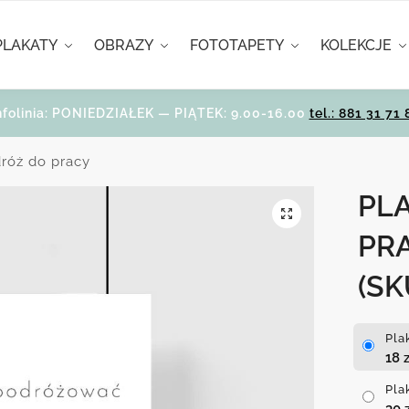
PLAKATY
OBRAZY
FOTOTAPETY
KOLEKCJE
nfolinia: PONIEDZIAŁEK — PIĄTEK: 9.00-16.00
tel.: 881 31 71 
dróż do pracy
PL
PR
(SK
Pla
18
z
Pla
30