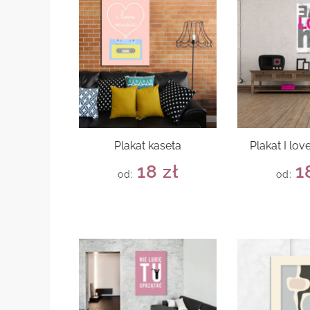
Plakat kaseta
Plakat I lo
18
zł
1
od:
od: