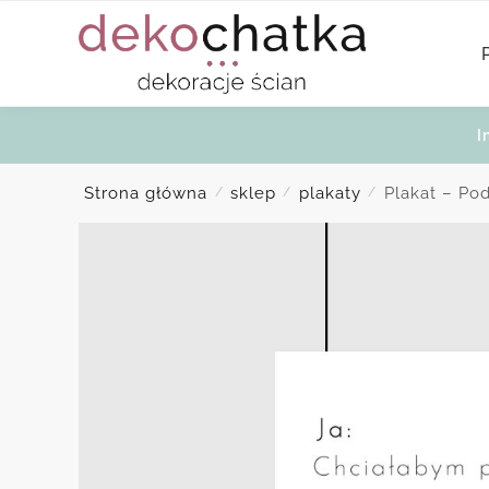
Skip
Skip
to
to
navigation
content
I
Strona główna
sklep
plakaty
Plakat – Po
/
/
/