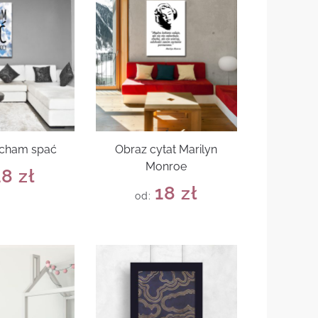
ocham spać
Obraz cytat Marilyn
Monroe
18
zł
18
zł
od: