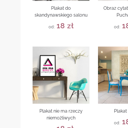
Plakat do
Obraz cytat
skandynawskiego salonu
Puch
18
zł
1
od:
od:
Plakat nie ma rzeczy
Plakat
niemożliwych
1
od: