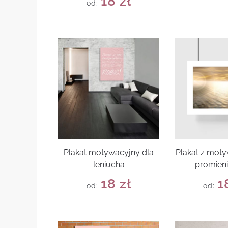
18
zł
od:
Plakat motywacyjny dla
Plakat z mot
leniucha
promieni
18
zł
1
od:
od: