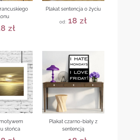
francuskiego
Plakat sentencja o życiu
lonu
18
zł
od:
18
zł
z motywem
Plakat czarno-biały z
u słońca
sentencją