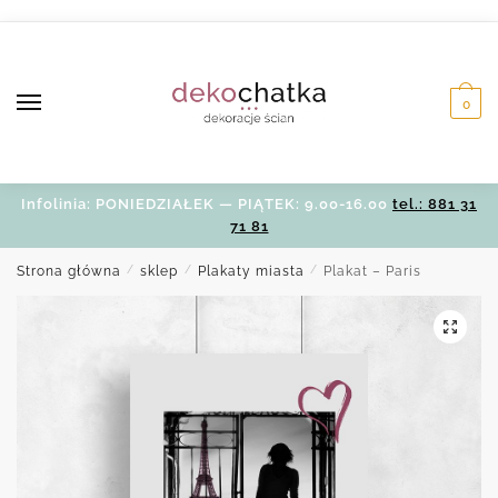
Skip
Skip
to
to
navigation
content
0
Infolinia: PONIEDZIAŁEK — PIĄTEK: 9.00-16.00
tel.: 881 31
71 81
Strona główna
/
sklep
/
Plakaty miasta
/
Plakat – Paris