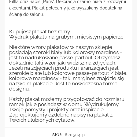
Eiffla oraz napis „Paris”. Dekoracja czarno-biała z różowymi
akcentami. Plakat polecamy jako wyszukany dodatek na
ścianę do salonu.
Kupujesz plakat bez ramy.
Wydruk plakatu na grubym, mięsistym papierze.
Niektóre wzory plakatów w naszym sklepie
posiadają szeroki biały lub kolorowy margines -
jest to nadrukowane passe-partout. Otrzymasz
dokładnie taki wzór, jaki widzisz na zdjęciach.
Jeżeli na zdjęciach produktu i aranżacjach jest
szerokie białe lub kolorowe passe-partout / białe,
kolorowe marginesy - taki margines znajdzie się
na twoim plakacie. Jest to nowoczesna forma
designu.
Każdy plakat możemy przygotować do rozmiaru
ramek jakie posiadasz w domu. Wydrukujemy
Twoje pomysły i projekty oraz inspiracje.
Zaprojektujemy ozdobne napisy na plakat z
Twoich ulubionych cytatów.
SKU:
620504-p