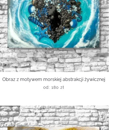
Obraz z motywem morskiej abstrakcji żywicznej
od:
180
zł