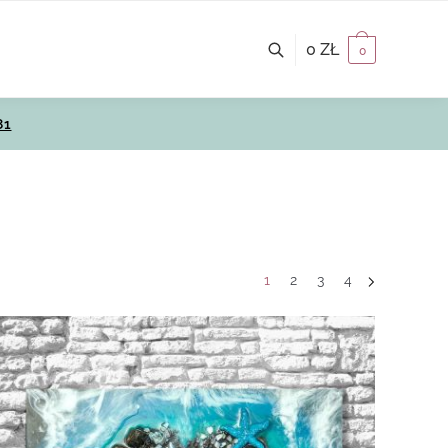
0
ZŁ
0
81
1
2
3
4