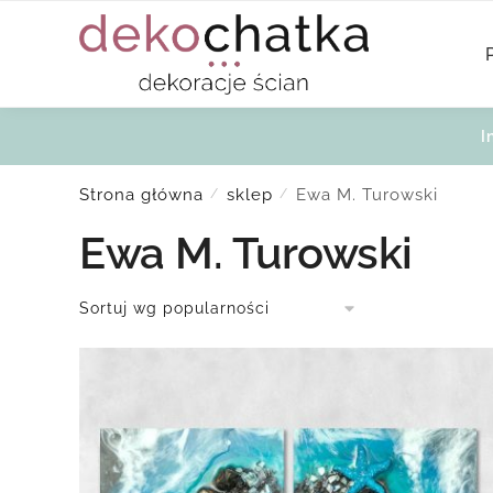
Skip
Skip
to
to
navigation
content
I
Strona główna
sklep
Ewa M. Turowski
/
/
Ewa M. Turowski