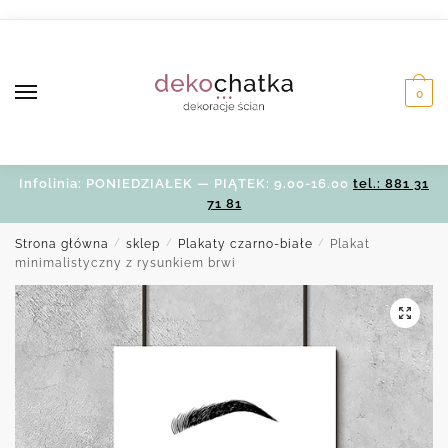
Skip
Skip
to
to
navigation
content
0
Infolinia: PONIEDZIAŁEK — PIĄTEK: 9.00-16.00
tel.: 881 31
71 81
Strona główna
/
sklep
/
Plakaty czarno-białe
/
Plakat
minimalistyczny z rysunkiem brwi