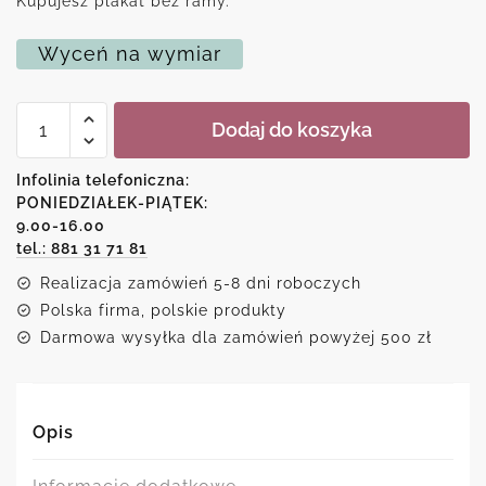
Kupujesz plakat bez ramy.
Wyceń na wymiar
ilość
Dodaj do koszyka
Plakat
minimalistyczny
z
Infolinia telefoniczna:
rysunkiem
PONIEDZIAŁEK-PIĄTEK:
brwi
9.00-16.00
tel.: 881 31 71 81
Realizacja zamówień 5-8 dni roboczych
Polska firma, polskie produkty
Darmowa wysyłka dla zamówień powyżej 500 zł
Opis