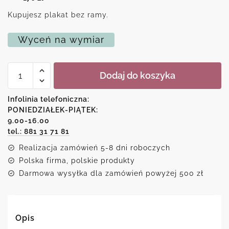
Kupujesz plakat bez ramy.
Wyceń na wymiar
ilość
Dodaj do koszyka
Plakat
metryczką
dla
Infolinia telefoniczna:
terriera
PONIEDZIAŁEK-PIĄTEK:
9.00-16.00
tel.: 881 31 71 81
Realizacja zamówień 5-8 dni roboczych
Polska firma, polskie produkty
Darmowa wysyłka dla zamówień powyżej 500 zł
Opis