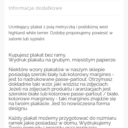
Informacje dodatkowe
Urzekający plakat z psią metryczką i podobizną west
highland white terrier. Ozdobę proponujemy powiesić w
salonie lub sypialni.
Kupujesz plakat bez ramy.
Wydruk plakatu na grubym, mięsistym papierze.
Niektóre wzory plakatów w naszym sklepie
posiadają szeroki biały lub kolorowy margines -
jest to nadrukowane passe-partout. Otrzymasz
dokładnie taki wzór, jaki widzisz na zdjęciach.
Jeżeli na zdjęciach produktu i aranżacjach jest
szerokie białe lub kolorowe passe-partout / białe,
kolorowe marginesy - taki margines znajdzie się
na twoim plakacie. Jest to nowoczesna forma
designu.
Każdy plakat możemy przygotować do rozmiaru
ramek jakie posiadasz w domu. Wydrukujemy
Twoje pomysły i projekty oraz inspiracje.