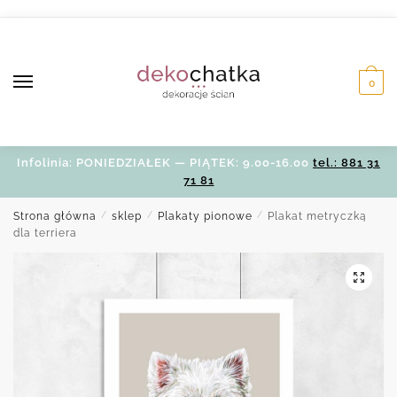
Skip
Skip
to
to
navigation
content
0
Infolinia: PONIEDZIAŁEK — PIĄTEK: 9.00-16.00
tel.: 881 31
71 81
Strona główna
/
sklep
/
Plakaty pionowe
/
Plakat metryczką
dla terriera