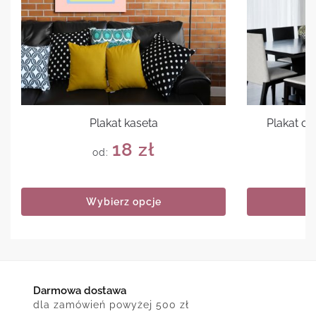
Plakat kaseta
Plakat cy
18
zł
od:
Wybierz opcje
Darmowa dostawa
dla zamówień powyżej 500 zł