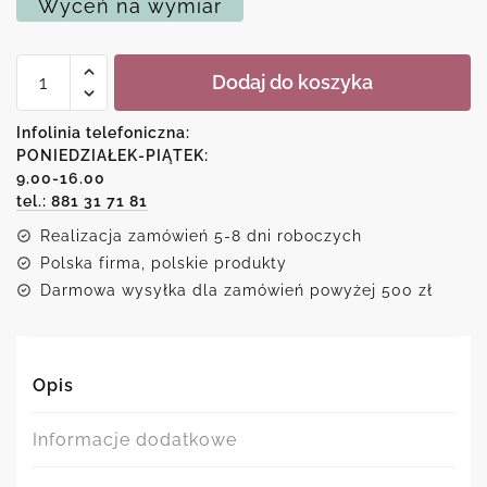
Wyceń na wymiar
ilość
Dodaj do koszyka
Plakat
-
...
Infolinia telefoniczna:
rzęsy
PONIEDZIAŁEK-PIĄTEK:
robię
9.00-16.00
idealne
tel.: 881 31 71 81
Realizacja zamówień 5-8 dni roboczych
Polska firma, polskie produkty
Darmowa wysyłka dla zamówień powyżej 500 zł
Opis
Informacje dodatkowe