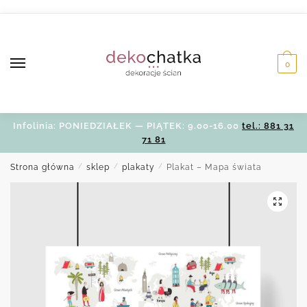
Skip
Skip
to
to
navigation
content
0
Infolinia: PONIEDZIAŁEK — PIĄTEK: 9.00-16.00
tel.: 881 31
71 81
Strona główna
/
sklep
/
plakaty
/
Plakat – Mapa świata