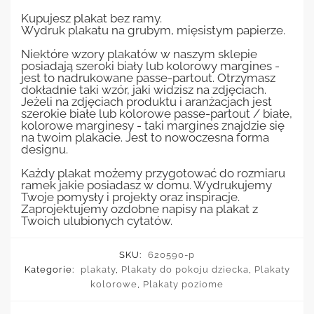
Kupujesz plakat bez ramy.
Wydruk plakatu na grubym, mięsistym papierze.
Niektóre wzory plakatów w naszym sklepie
posiadają szeroki biały lub kolorowy margines -
jest to nadrukowane passe-partout. Otrzymasz
dokładnie taki wzór, jaki widzisz na zdjęciach.
Jeżeli na zdjęciach produktu i aranżacjach jest
szerokie białe lub kolorowe passe-partout / białe,
kolorowe marginesy - taki margines znajdzie się
na twoim plakacie. Jest to nowoczesna forma
designu.
Każdy plakat możemy przygotować do rozmiaru
ramek jakie posiadasz w domu. Wydrukujemy
Twoje pomysły i projekty oraz inspiracje.
Zaprojektujemy ozdobne napisy na plakat z
Twoich ulubionych cytatów.
SKU:
620590-p
Kategorie:
plakaty
,
Plakaty do pokoju dziecka
,
Plakaty
kolorowe
,
Plakaty poziome