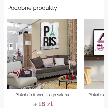
Podobne produkty
Plakat do francuskiego salonu
Plakat nie
18
zł
od: