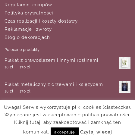
Regulamin zakupów
Polityka prywatności
Czas realizacji i koszty dostawy
Reklamacje i zwroty
Blog o dekoracjach
Polecane produkty
Plakat z prawoślazem i innymi roślinami
–
18
zł
170
zł
Plakat metaliczny z drzewami i księżycem
–
18
zł
170
zł
Uwaga! Serwis wykorzystuje pliki cookies (ciasteczka).
Metaliczny dyptyk srebrnych plakatów z
Wymagane jest zaakceptowanie polityki prywatności.
tropikalnymi liśćmi
–
Kliknij tutaj, aby zaakceptować i zamknąć ten
50
zł
130
zł
komunikat.
Czytaj wiecej
akceptuję