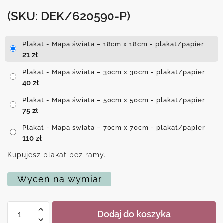
(SKU: DEK/620590-P)
Plakat - Mapa świata – 18cm x 18cm - plakat/papier
21
zł
Plakat - Mapa świata – 30cm x 30cm - plakat/papier
40
zł
Plakat - Mapa świata – 50cm x 50cm - plakat/papier
75
zł
Plakat - Mapa świata – 70cm x 70cm - plakat/papier
110
zł
Kupujesz plakat bez ramy.
Wyceń na wymiar
ilość
Dodaj do koszyka
Plakat