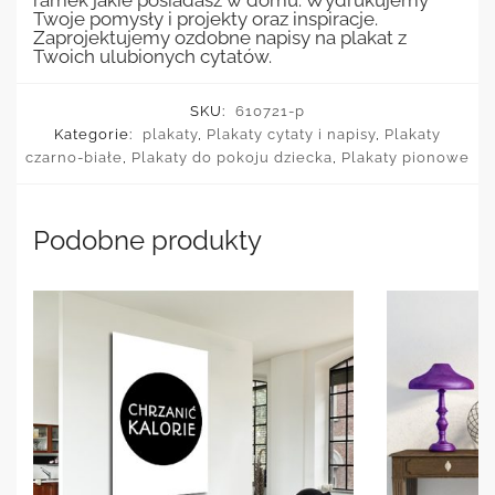
ramek jakie posiadasz w domu. Wydrukujemy
Twoje pomysły i projekty oraz inspiracje.
Zaprojektujemy ozdobne napisy na plakat z
Twoich ulubionych cytatów.
SKU:
610721-p
Kategorie:
plakaty
,
Plakaty cytaty i napisy
,
Plakaty
czarno-białe
,
Plakaty do pokoju dziecka
,
Plakaty pionowe
Podobne produkty