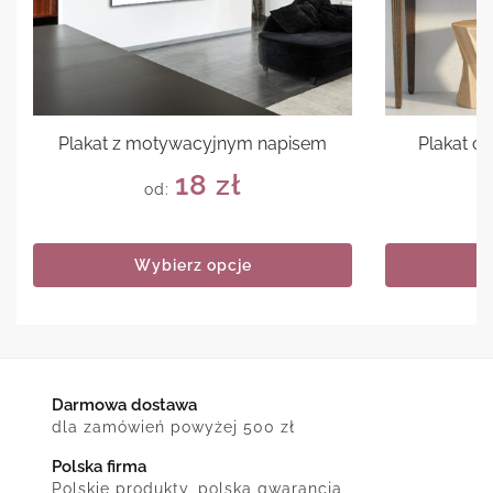
Plakat z motywacyjnym napisem
Plakat cz
18
zł
od:
Wybierz opcje
Darmowa dostawa
dla zamówień powyżej 500 zł
Polska firma
Polskie produkty, polska gwarancja