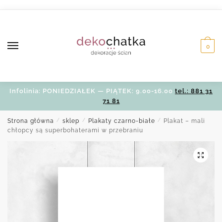
Skip
Skip
to
to
navigation
content
0
Infolinia: PONIEDZIAŁEK — PIĄTEK: 9.00-16.00
tel.: 881 31
71 81
Strona główna
/
sklep
/
Plakaty czarno-białe
/
Plakat – mali
chłopcy są superbohaterami w przebraniu