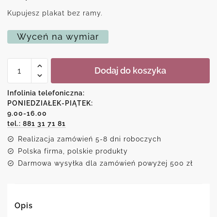
Kupujesz plakat bez ramy.
Wyceń na wymiar
ilość
Dodaj do koszyka
Plakat
-
mali
Infolinia telefoniczna:
chłopcy
PONIEDZIAŁEK-PIĄTEK:
są
9.00-16.00
superbohaterami
w
tel.: 881 31 71 81
przebraniu
Realizacja zamówień 5-8 dni roboczych
Polska firma, polskie produkty
Darmowa wysyłka dla zamówień powyżej 500 zł
Opis