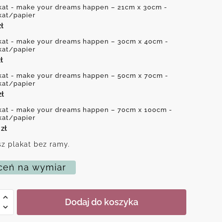
kat - make your dreams happen – 21cm x 30cm -
kat/papier
zł
kat - make your dreams happen – 30cm x 40cm -
kat/papier
ł
kat - make your dreams happen – 50cm x 70cm -
kat/papier
zł
kat - make your dreams happen – 70cm x 100cm -
kat/papier
0
zł
z plakat bez ramy.
eń na wymiar
Dodaj do koszyka