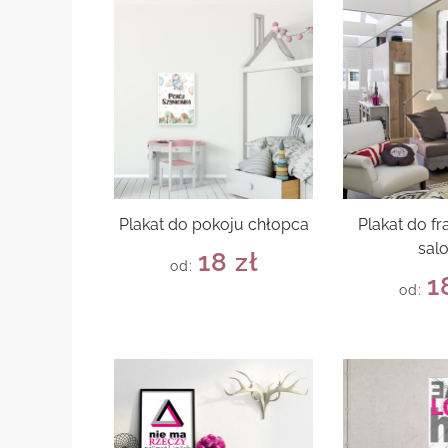
Plakat do pokoju chłopca
Plakat do f
sal
18
zł
od:
1
od: