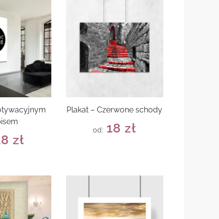
motywacyjnym
Plakat – Czerwone schody
pisem
18
zł
od:
18
zł