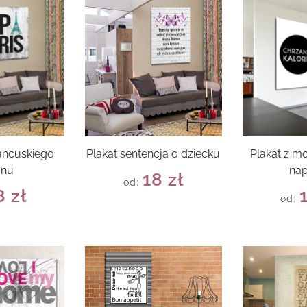
rancuskiego
Plakat sentencja o dziecku
Plakat z 
onu
na
18
zł
od:
8
zł
od: