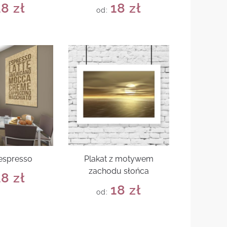
18
zł
18
zł
od:
 espresso
Plakat z motywem
zachodu słońca
18
zł
18
zł
od: