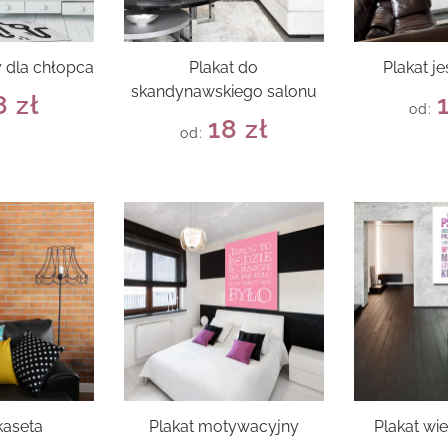
y dla chłopca
Plakat do
Plakat j
skandynawskiego salonu
8
zł
od:
18
zł
od:
kaseta
Plakat motywacyjny
Plakat wi