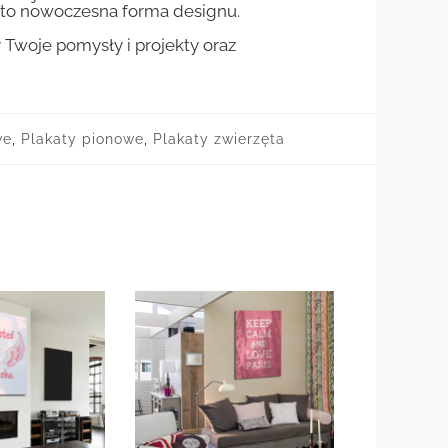
st to nowoczesna forma designu.
woje pomysły i projekty oraz
we
,
Plakaty pionowe
,
Plakaty zwierzęta