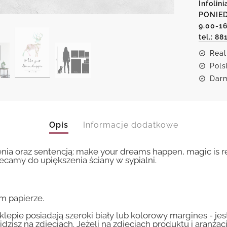
Infolini
your
PONIED
dreams
happen
9.00-1
tel.: 88
Real
Pols
Darm
Opis
Informacje dodatkowe
ia oraz sentencją: make your dreams happen, magic is re
camy do upiększenia ściany w sypialni.
m papierze.
lepie posiadają szeroki biały lub kolorowy margines - je
idzisz na zdjęciach. Jeżeli na zdjęciach produktu i aranżac