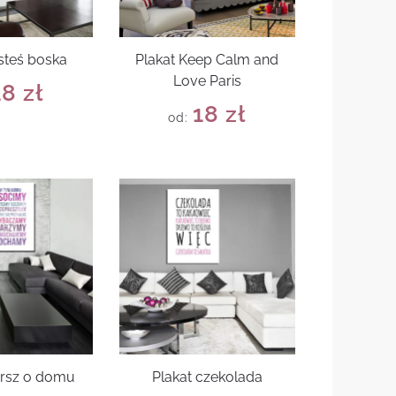
esteś boska
Plakat Keep Calm and
Love Paris
18
zł
18
zł
od:
ersz o domu
Plakat czekolada