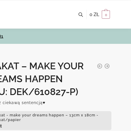
0
ZŁ
0
81
AKAT – MAKE YOUR
EAMS HAPPEN
U: DEK/610827-P)
z ciekawą sentencją♥
kat - make your dreams happen – 13cm x 18cm -
kat/papier
ł