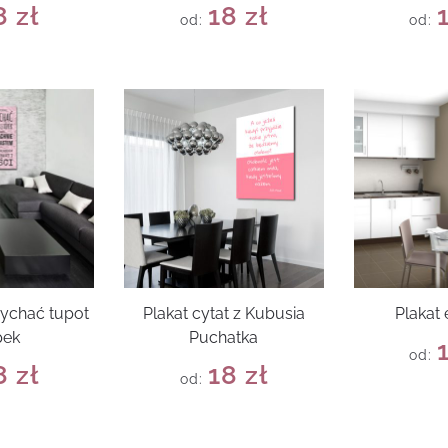
8
zł
18
zł
od:
od:
łychać tupot
Plakat cytat z Kubusia
Plakat
pek
Puchatka
od:
8
zł
18
zł
od: