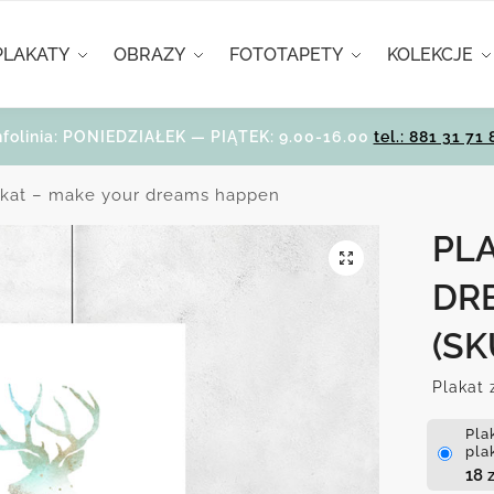
PLAKATY
OBRAZY
FOTOTAPETY
KOLEKCJE
nfolinia: PONIEDZIAŁEK — PIĄTEK: 9.00-16.00
tel.: 881 31 71 
akat – make your dreams happen
PL
DR
(SK
Plakat 
Pla
pla
18
z