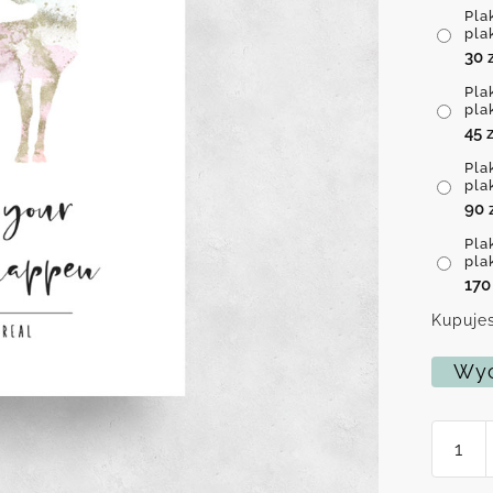
Pla
pla
30
Pla
pla
45
z
Pla
pla
90
Pla
pla
17
Kupujes
Wyc
ilość
Plakat
-
make