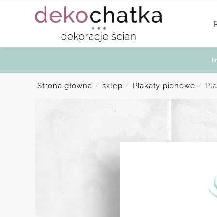
Skip
Skip
to
to
navigation
content
I
Strona główna
sklep
Plakaty pionowe
Pl
/
/
/