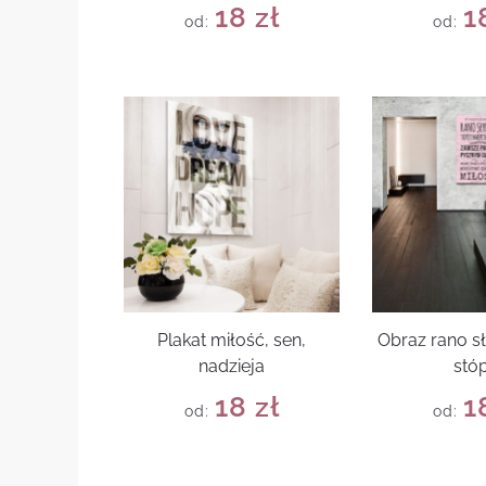
18
zł
1
od:
od:
Plakat miłość, sen,
Obraz rano s
nadzieja
stó
18
zł
1
od:
od: