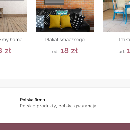
ve my home
Plakat smacznego
Plak
8
zł
18
zł
od:
od:
Polska firma
Polskie produkty, polska gwarancja