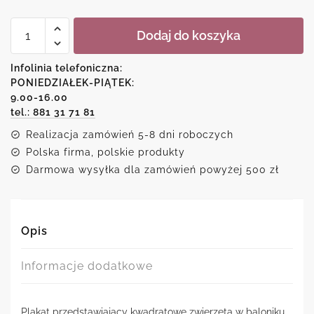
ilość
Dodaj do koszyka
Plakat
kwadratowy
ze
Infolinia telefoniczna:
zwierzętami
PONIEDZIAŁEK-PIĄTEK:
w
9.00-16.00
balonie
tel.: 881 31 71 81
Realizacja zamówień 5-8 dni roboczych
Polska firma, polskie produkty
Darmowa wysyłka dla zamówień powyżej 500 zł
Opis
Informacje dodatkowe
Plakat przedstawiający kwadratowe zwierzęta w baloniku