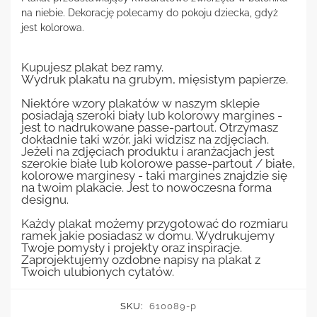
na niebie. Dekorację polecamy do pokoju dziecka, gdyż
jest kolorowa.
Kupujesz plakat bez ramy.
Wydruk plakatu na grubym, mięsistym papierze.
Niektóre wzory plakatów w naszym sklepie
posiadają szeroki biały lub kolorowy margines -
jest to nadrukowane passe-partout. Otrzymasz
dokładnie taki wzór, jaki widzisz na zdjęciach.
Jeżeli na zdjęciach produktu i aranżacjach jest
szerokie białe lub kolorowe passe-partout / białe,
kolorowe marginesy - taki margines znajdzie się
na twoim plakacie. Jest to nowoczesna forma
designu.
Każdy plakat możemy przygotować do rozmiaru
ramek jakie posiadasz w domu. Wydrukujemy
Twoje pomysły i projekty oraz inspiracje.
Zaprojektujemy ozdobne napisy na plakat z
Twoich ulubionych cytatów.
SKU:
610089-p