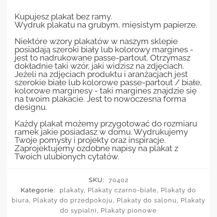
Kupujesz plakat bez ramy.
Wydruk plakatu na grubym, mięsistym papierze.
Niektóre wzory plakatów w naszym sklepie
posiadają szeroki biały lub kolorowy margines -
jest to nadrukowane passe-partout. Otrzymasz
dokładnie taki wzór, jaki widzisz na zdjęciach.
Jeżeli na zdjęciach produktu i aranżacjach jest
szerokie białe lub kolorowe passe-partout / białe,
kolorowe marginesy - taki margines znajdzie się
na twoim plakacie. Jest to nowoczesna forma
designu.
Każdy plakat możemy przygotować do rozmiaru
ramek jakie posiadasz w domu. Wydrukujemy
Twoje pomysły i projekty oraz inspiracje.
Zaprojektujemy ozdobne napisy na plakat z
Twoich ulubionych cytatów.
SKU:
70402
Kategorie:
plakaty
,
Plakaty czarno-białe
,
Plakaty do
biura
,
Plakaty do przedpokoju
,
Plakaty do salonu
,
Plakaty
do sypialni
,
Plakaty pionowe