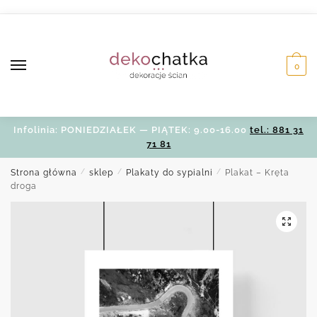
Skip
Skip
to
to
navigation
content
0
Infolinia: PONIEDZIAŁEK — PIĄTEK: 9.00-16.00
tel.: 881 31
71 81
Strona główna
/
sklep
/
Plakaty do sypialni
/
Plakat – Kręta
droga