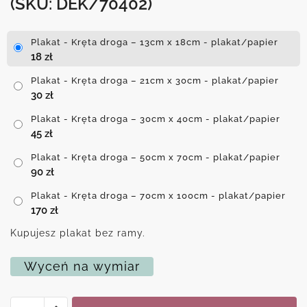
(SKU: DEK/70402)
Plakat - Kręta droga – 13cm x 18cm - plakat/papier
18
zł
Plakat - Kręta droga – 21cm x 30cm - plakat/papier
30
zł
Plakat - Kręta droga – 30cm x 40cm - plakat/papier
45
zł
Plakat - Kręta droga – 50cm x 70cm - plakat/papier
90
zł
Plakat - Kręta droga – 70cm x 100cm - plakat/papier
170
zł
Kupujesz plakat bez ramy.
Wyceń na wymiar
ilość