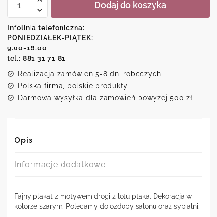
Dodaj do koszyka
Plakat
-
Kręta
Infolinia telefoniczna:
droga
PONIEDZIAŁEK-PIĄTEK:
9.00-16.00
tel.: 881 31 71 81
Realizacja zamówień 5-8 dni roboczych
Polska firma, polskie produkty
Darmowa wysyłka dla zamówień powyżej 500 zł
Opis
Informacje dodatkowe
Fajny plakat z motywem drogi z lotu ptaka. Dekoracja w
kolorze szarym. Polecamy do ozdoby salonu oraz sypialni.