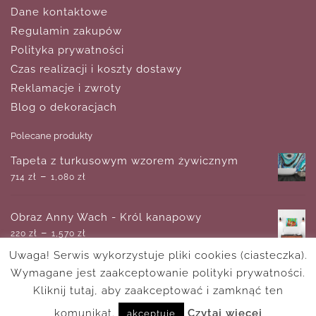
Dane kontaktowe
Regulamin zakupów
Polityka prywatności
Czas realizacji i koszty dostawy
Reklamacje i zwroty
Blog o dekoracjach
Polecane produkty
Tapeta z turkusowym wzorem żywicznym
–
714
zł
1,080
zł
Obraz Anny Wach - Król kanapowy
–
220
zł
1,570
zł
Uwaga! Serwis wykorzystuje pliki cookies (ciasteczka).
Wymagane jest zaakceptowanie polityki prywatności.
Plakat kaktusy na pustyni
–
Kliknij tutaj, aby zaakceptować i zamknąć ten
18
zł
170
zł
komunikat.
Czytaj wiecej
akceptuję