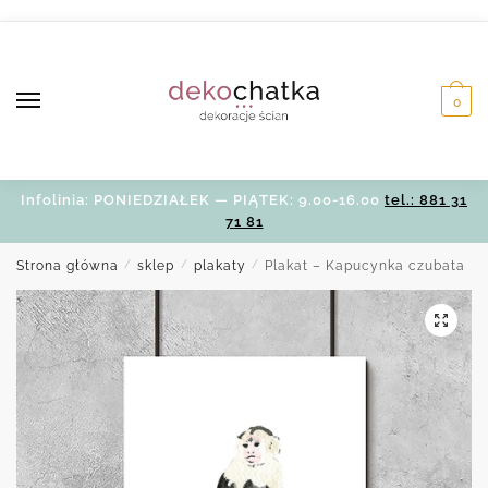
Skip
Skip
to
to
navigation
content
0
Infolinia: PONIEDZIAŁEK — PIĄTEK: 9.00-16.00
tel.: 881 31
71 81
Strona główna
/
sklep
/
plakaty
/
Plakat – Kapucynka czubata