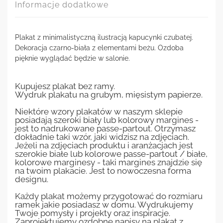
Informacje dodatkowe
Plakat z minimalistyczną ilustracją kapucynki czubatej.
Dekoracja czarno-biała z elementami beżu. Ozdoba
pięknie wyglądać będzie w salonie.
Kupujesz plakat bez ramy.
Wydruk plakatu na grubym, mięsistym papierze.
Niektóre wzory plakatów w naszym sklepie
posiadają szeroki biały lub kolorowy margines -
jest to nadrukowane passe-partout. Otrzymasz
dokładnie taki wzór, jaki widzisz na zdjęciach.
Jeżeli na zdjęciach produktu i aranżacjach jest
szerokie białe lub kolorowe passe-partout / białe,
kolorowe marginesy - taki margines znajdzie się
na twoim plakacie. Jest to nowoczesna forma
designu.
Każdy plakat możemy przygotować do rozmiaru
ramek jakie posiadasz w domu. Wydrukujemy
Twoje pomysły i projekty oraz inspiracje.
Zaprojektujemy ozdobne napisy na plakat z