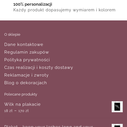
100% personalizacji
Każdy produkt dopasujemy wymiarem i kolorem
O sklepie
Dane kontaktowe
Regulamin zakupów
Polityka prywatności
Czas realizacji i koszty dostawy
Reklamacje i zwroty
Blog o dekoracjach
Polecane produkty
Wilk na plakacie
–
18
zł
170
zł
Plakat - keep your lashes long and your