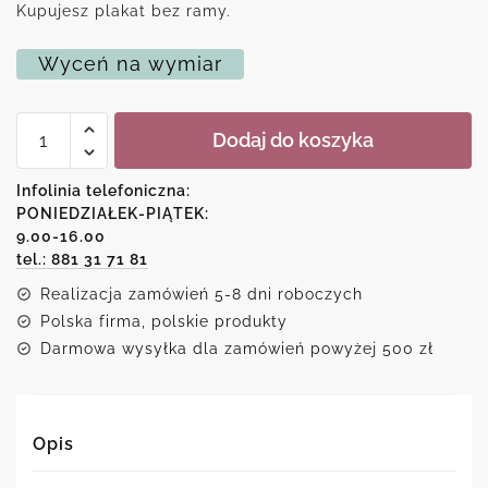
Kupujesz plakat bez ramy.
Wyceń na wymiar
ilość
Dodaj do koszyka
Plakat
-
Kapucynka
Infolinia telefoniczna:
czubata
PONIEDZIAŁEK-PIĄTEK:
9.00-16.00
tel.: 881 31 71 81
Realizacja zamówień 5-8 dni roboczych
Polska firma, polskie produkty
Darmowa wysyłka dla zamówień powyżej 500 zł
Opis