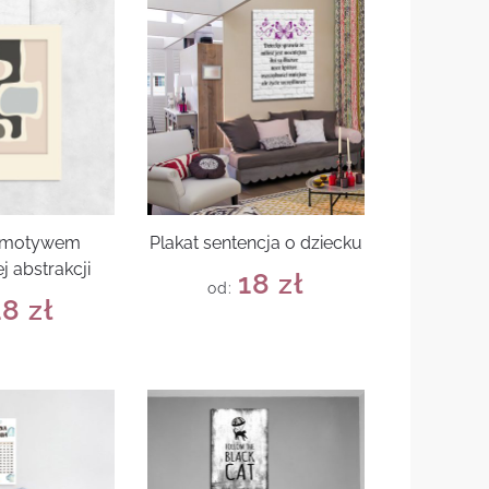
z motywem
Plakat sentencja o dziecku
j abstrakcji
18
zł
od:
18
zł