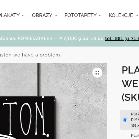
PLAKATY
OBRAZY
FOTOTAPETY
KOLEKCJE
nfolinia: PONIEDZIAŁEK — PIĄTEK: 9.00-16.00
tel.: 881 31 71 
uston we have a problem
PL
WE
(SK
Pla
pla
18
z
Pla