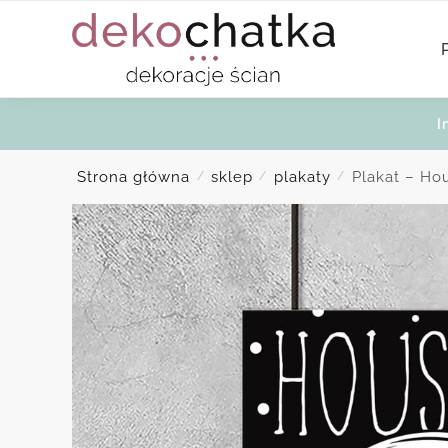
Skip
Skip
to
to
navigation
content
I
Strona główna
sklep
plakaty
Plakat – Ho
/
/
/