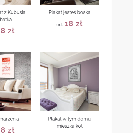
at z Kubusia
Plakat jesteś boska
hatka
18
zł
od:
18
zł
 marzenia
Plakat w tym domu
mieszka kot
18
zł