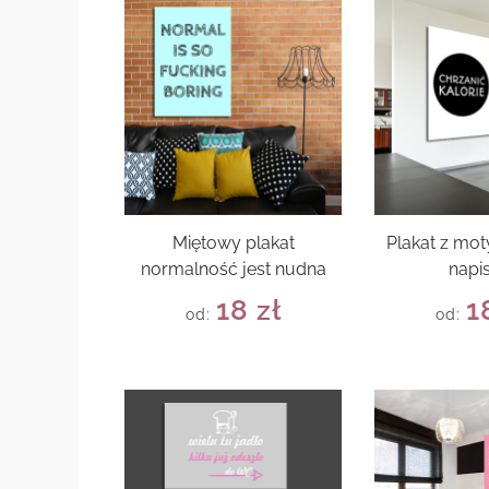
Miętowy plakat
Plakat z mo
normalność jest nudna
napi
18
zł
1
od:
od: