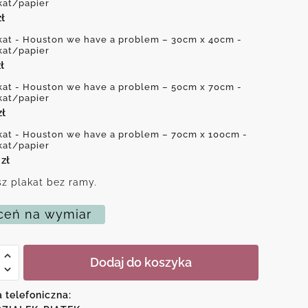
kat/papier
zł
kat - Houston we have a problem – 30cm x 40cm -
kat/papier
ł
kat - Houston we have a problem – 50cm x 70cm -
kat/papier
zł
kat - Houston we have a problem – 70cm x 100cm -
kat/papier
0
zł
z plakat bez ramy.
eń na wymiar
Dodaj do koszyka
n
a telefoniczna: