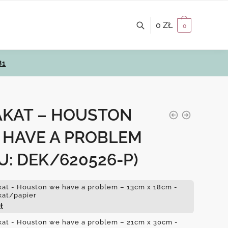
0
ZŁ
0
81
AKAT – HOUSTON
 HAVE A PROBLEM
U: DEK/620526-P)
kat - Houston we have a problem – 13cm x 18cm -
kat/papier
ł
kat - Houston we have a problem – 21cm x 30cm -