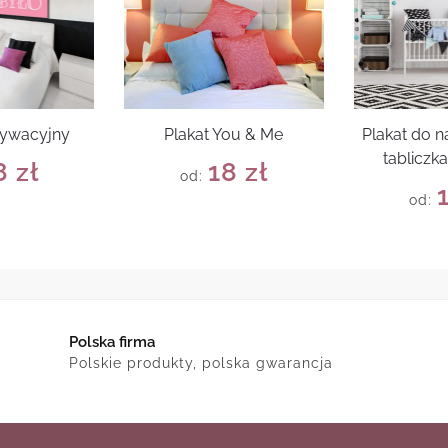
tywacyjny
Plakat You & Me
Plakat do na
tabliczk
8
zł
18
zł
od:
od:
Polska firma
Polskie produkty, polska gwarancja