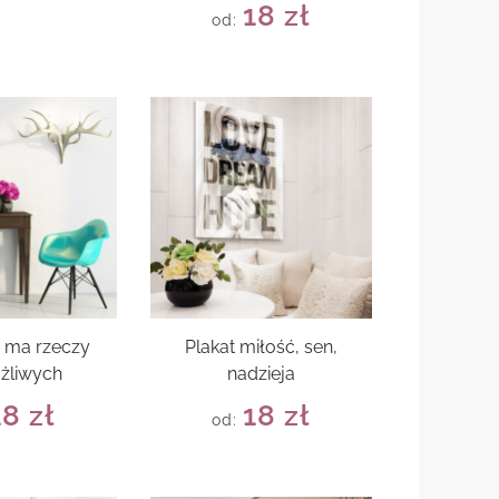
18
zł
od:
e ma rzeczy
Plakat miłość, sen,
żliwych
nadzieja
18
zł
18
zł
od: