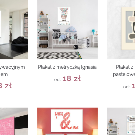
tywacyjnym
Plakat z metryczką Ignasia
Plakat 
sem
pastelowe
18
zł
od:
8
zł
od: