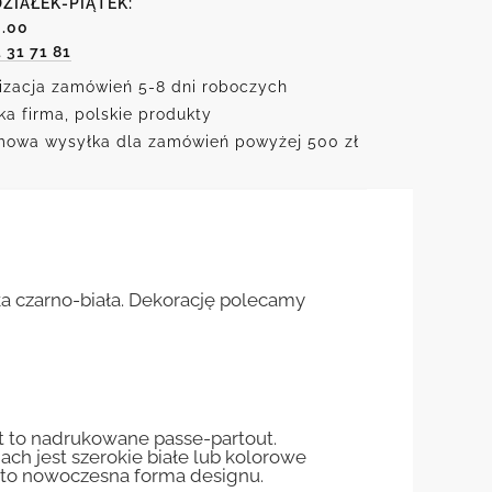
ZIAŁEK-PIĄTEK:
6.00
m
1 31 71 81
izacja zamówień 5-8 dni roboczych
ka firma, polskie produkty
owa wysyłka dla zamówień powyżej 500 zł
ka czarno-biała. Dekorację polecamy
st to nadrukowane passe-partout.
jach jest szerokie białe lub kolorowe
st to nowoczesna forma designu.