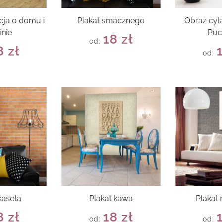
cja o domu i
Plakat smacznego
Obraz cyt
inie
Puc
18
zł
od:
8
zł
od:
kaseta
Plakat kawa
Plakat
8
zł
18
zł
od:
od: