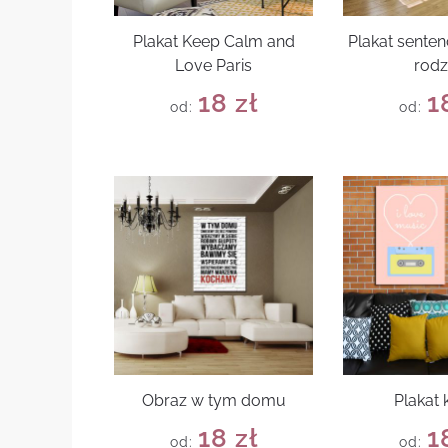
Plakat Keep Calm and
Plakat senten
Love Paris
rodz
18
zł
1
od:
od:
Obraz w tym domu
Plakat 
18
zł
1
od:
od: