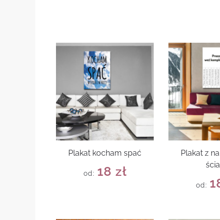
Plakat kocham spać
Plakat z n
ści
18
zł
od:
1
od: