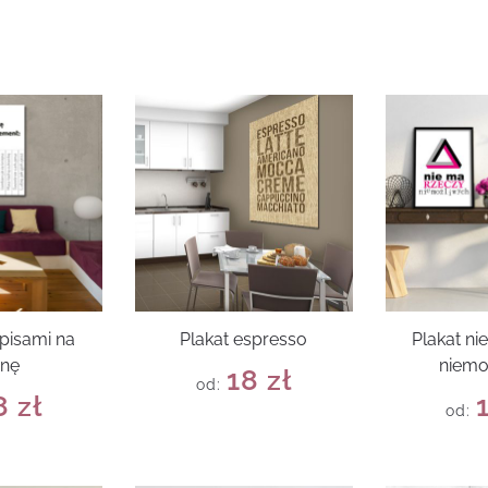
apisami na
Plakat espresso
Plakat ni
anę
niemo
18
zł
od:
8
zł
od: