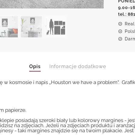
PONIED
have
a
9.00-1
proble
tel.: 88
Real
Pols
Darm
Opis
Informacje dodatkowe
ę w kosmosie i napis „Houston we have a problem”. Grafi
m papierze.
lepie posiadają szeroki biały lub kolorowy margines - je
idzisz na zdjęciach. Jeżeli na zdjęciach produktu i aranżac
inesy - taki margines znajdzie się na twoim plakacie. Je